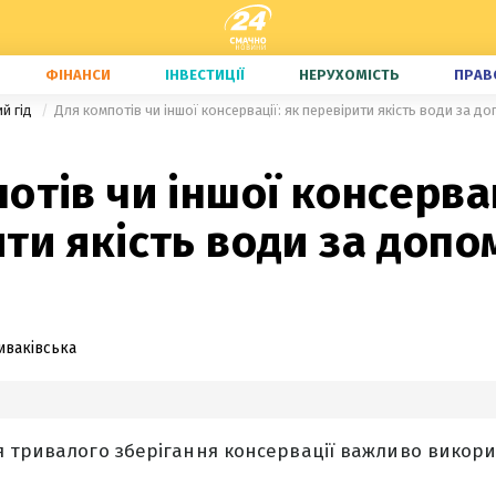
ФІНАНСИ
ІНВЕСТИЦІЇ
НЕРУХОМІСТЬ
ПРАВ
ий гід
Для компотів чи іншої консервації: як перевірити якість води за 
отів чи іншої консервац
ти якість води за доп
иваківська
 тривалого зберігання консервації важливо викор