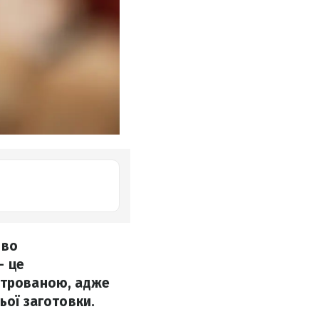
иво
– це
льтрованою, адже
ьої заготовки.