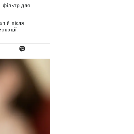
 фільтр для
пій після
рвації.