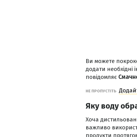
Ви можете покроко
додати необхідні 
повідомляє
Смачн
Додайт
НЕ ПРОПУСТІТЬ
Яку воду обр
Хоча дистильована
важливо використ
продукти протягом