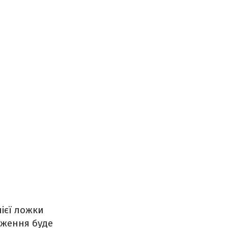
нієї ложки
дження буде