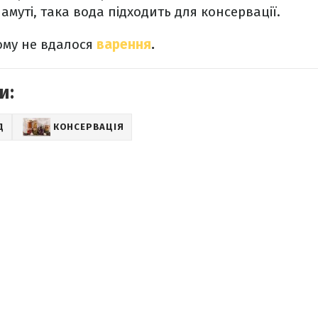
амуті, така вода підходить для консервації.
ому не вдалося
варення
.
и:
Д
КОНСЕРВАЦІЯ