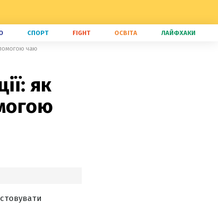
О
СПОРТ
FIGHT
ОСВІТА
ЛАЙФХАКИ
допомогою чаю
ії: як
омогою
истовувати