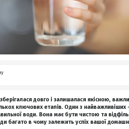
ну
зберігалася довго і залишалася якісною, важл
лькох ключових етапів. Один з найважливіших 
вильної води. Вона має бути чистою та відфі
оди багато в чому залежить успіх вашої домашн