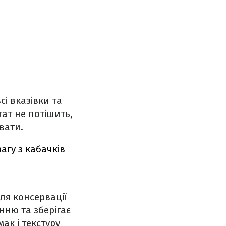
і вказівки та
ат не потішить,
увати.
агу з кабачків
для консервації
нню та зберігає
ак і текстуру