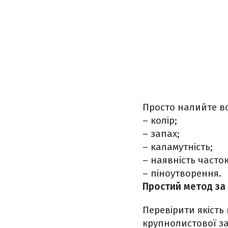
Просто налийте во
– колір;
– запах;
– каламутність;
– наявність часток
– піноутворення.
Простий метод з
Перевірити якість
крупнолистової за