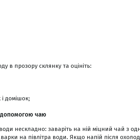
ду в прозору склянку та оцініть:
 і домішок;
а допомогою чаю
 води нескладно: заваріть на ній міцний чай з од
варки на півлітра води. Якщо напій після охоло