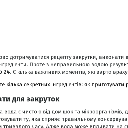
во дотримуватися рецепту закрутки, виконати вс
інгредієнти. Проте з неправильною водою результ
о 24
. Є кілька важливих моментів, які варто врах
е кілька секретних інгредієнтів: як приготувати р
ати для закруток
 вода є чистою від домішок та мікроорганізмів, 
овувати ту, яка сприяє правильному консервува
 тривалого часу. Адже вода може впливати на см