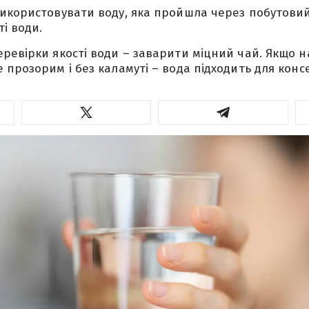
икористовувати воду, яка пройшла через побутовий
і води.
ревірки якості води – заварити міцний чай. Якщо на
 прозорим і без каламуті – вода підходить для консе