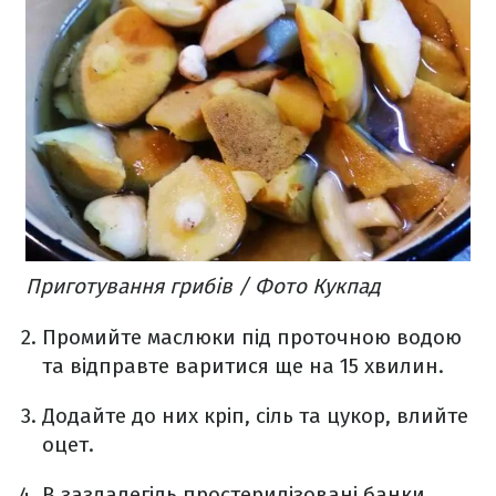
Приготування грибів / Фото Кукпад
Промийте маслюки під проточною водою
та відправте варитися ще на 15 хвилин.
Додайте до них кріп, сіль та цукор, влийте
оцет.
В заздалегідь простерилізовані банки