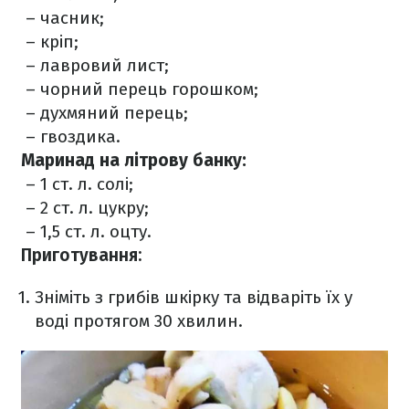
– часник;
– кріп;
– лавровий лист;
– чорний перець горошком;
– духмяний перець;
– гвоздика.
Маринад на літрову банку:
– 1 ст. л. солі;
– 2 ст. л. цукру;
– 1,5 ст. л. оцту.
Приготування:
Зніміть з грибів шкірку та відваріть їх у
воді протягом 30 хвилин.