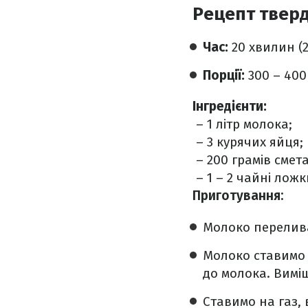
Рецепт тверд
Час:
20 хвилин (2
Порції:
300 – 400
Інгредієнти:
– 1 літр молока;
– 3 курячих яйця;
– 200 грамів смет
– 1 – 2 чайні ложк
Приготування:
Молоко перелива
Молоко ставимо н
до молока. Вимі
Ставимо на газ, 