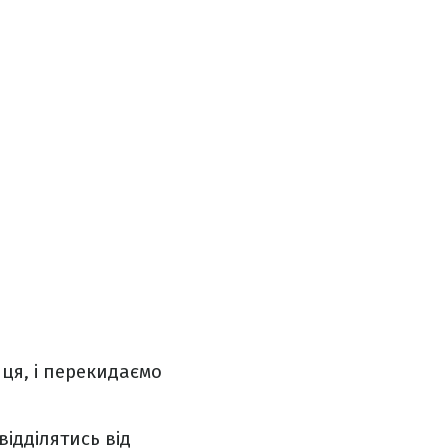
йця, і перекидаємо
ідділятись від