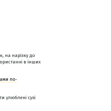
, на нарізку до
користанні в інших
ками по-
и улюблені сухі