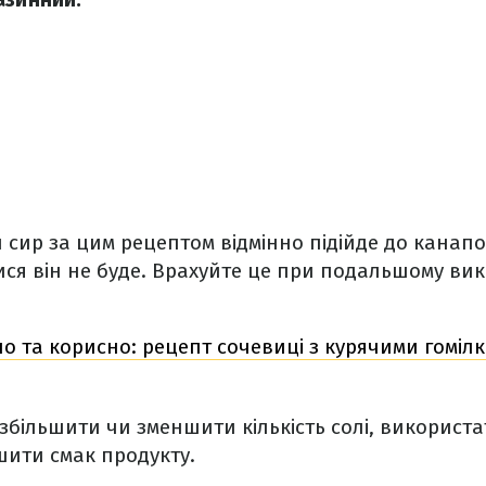
сир за цим рецептом відмінно підійде до канапок
ися він не буде. Врахуйте це при подальшому ви
о та корисно: рецепт сочевиці з курячими гоміл
більшити чи зменшити кількість солі, використат
шити смак продукту.