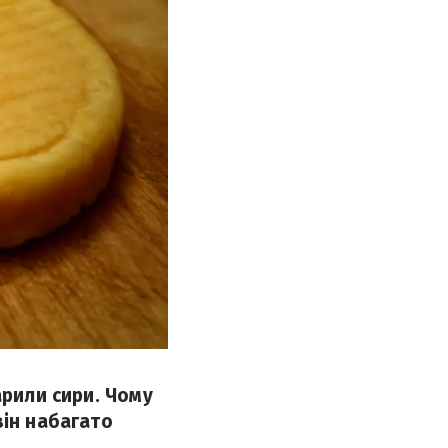
арили сири. Чому
він набагато