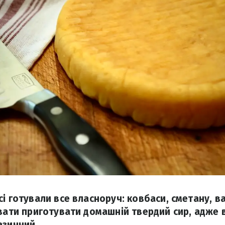
і готували все власноруч: ковбаси, сметану, в
увати приготувати домашній твердий сир, адже 
азинний.