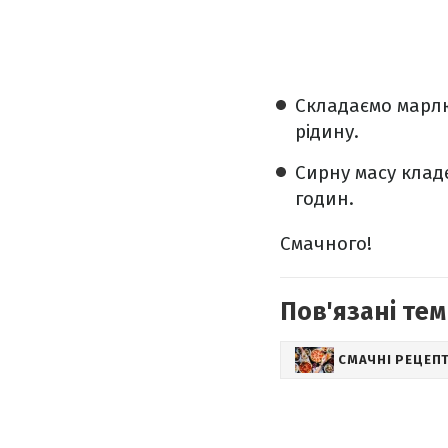
Складаємо марлю
рідину.
Сирну масу кладе
годин.
Смачного!
Пов'язані тем
СМАЧНІ РЕЦЕП