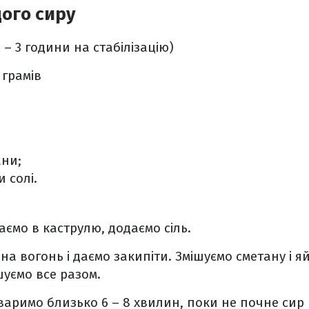
ого сиру
 – 3 години на стабілізацію)
 грамів
ани;
и солі.
ємо в каструлю, додаємо сіль.
а вогонь і даємо закипіти. Змішуємо сметану і я
шуємо все разом.
варимо близько 6 – 8 хвилин, поки не почне сир в