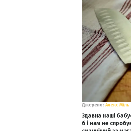
Джерело:
Алекс Міль
Здавна наші бабус
б і нам не спроб
смачніший за маг