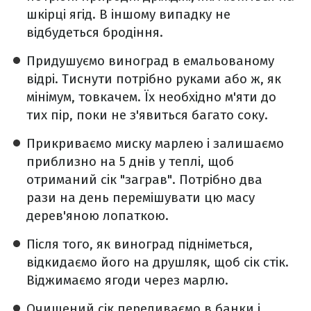
шкірці ягід. В іншому випадку не
відбудеться бродіння.
Придушуємо виноград в емальованому
відрі. Тиснути потрібно руками або ж, як
мінімум, товкачем. Їх необхідно м'яти до
тих пір, поки не з'явиться багато соку.
Прикриваємо миску марлею і залишаємо
приблизно на 5 днів у теплі, щоб
отриманий сік "заграв". Потрібно два
рази на день перемішувати цю масу
дерев'яною лопаткою.
Після того, як виноград підніметься,
відкидаємо його на друшляк, щоб сік стік.
Віджимаємо ягоди через марлю.
Очищений сік переливаємо в банки і