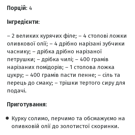
Порцій
: 4
Інгредієнти
:
– 2 великих курячих філе;
–
4 столові ложки
оливкової олії;
– 4 дрібно нарізані зубчики
часнику;
– дрібка дрібно нарізаної
петрушки;
– дрібка чилі;
– 400 грамів
нарізаних помідорів;
– 1 столова ложка
цукру;
– 400 грамів пасти пенне;
– сіль та
перець до смаку;
– трішки тертого сиру для
подачі.
Приготування
:
Курку солимо, перчимо та обсмажуємо на
оливковій олії до золотистої скоринки.