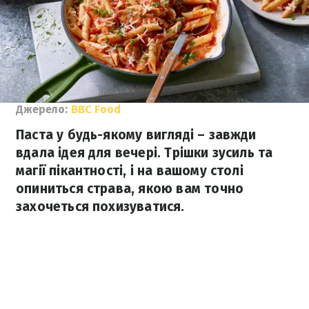
Джерело:
ВВС Food
Паста у будь-якому вигляді – завжди
вдала ідея для вечері. Трішки зусиль та
магії пікантності, і на вашому столі
опиниться страва, якою вам точно
захочеться похизуватися.