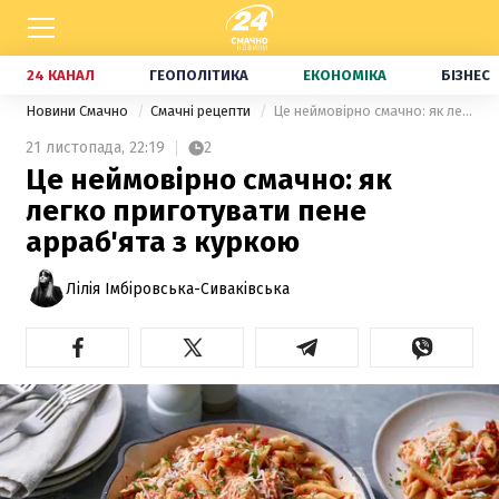
24 КАНАЛ
ГЕОПОЛІТИКА
ЕКОНОМІКА
БІЗНЕС
Новини Смачно
Смачні рецепти
Це неймовірно смачно: як легко приготувати пене арраб'ята з куркою
21 листопада,
22:19
2
Це неймовірно смачно: як
легко приготувати пене
арраб'ята з куркою
Лілія Імбіровська-Сиваківська