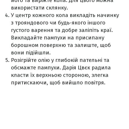
його та виріжте кола. Для цього можна
використати склянку.
У центр кожного кола викладіть начинку
з трояндового чи будь-якого іншого
густого варення та добре заліпіть краї.
Викладайте пампухи на присипану
борошном поверхню та залиште, щоб
вони підійшли.
Розігрійте олію у глибокій пательні та
обсмажте пампухи. Дарія Цвєк радила
класти їх верхньою стороною, злегка
притискаючи, щоб вийшло повітря.