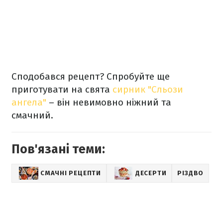
Сподобався рецепт? Спробуйте ще
приготувати на свята
сирник "Сльози
ангела"
– він невимовно ніжний та
смачний.
Пов'язані теми:
СМАЧНІ РЕЦЕПТИ
ДЕСЕРТИ
РІЗДВО