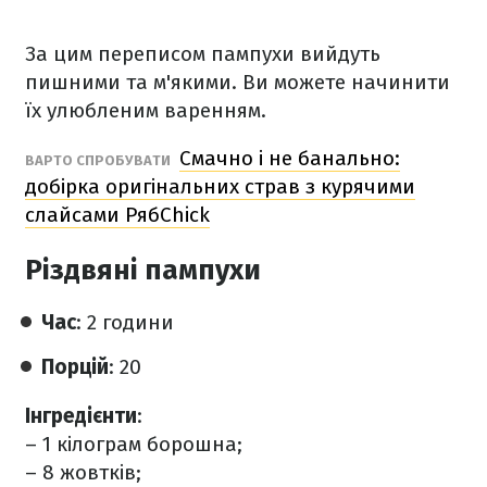
За цим переписом пампухи вийдуть
пишними та м'якими. Ви можете начинити
їх улюбленим варенням.
Смачно і не банально:
ВАРТО СПРОБУВАТИ
добірка оригінальних страв з курячими
слайсами РябChick
Різдвяні пампухи
Час
: 2 години
Порцій
: 20
Інгредієнти
:
– 1 кілограм борошна;
– 8 жовтків;