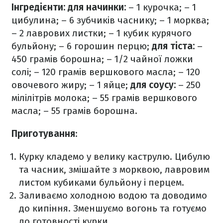
Інгредієнти:
для начинки:
– 1 курочка;
–
1
цибулина;
– 6 зубчиків часнику;
– 1 морква;
– 2 лаврових листки;
– 1 кубик курячого
бульйону;
– 6 горошин перцю;
для тіста:
–
450 грамів борошна;
– 1/2 чайної ложки
солі;
– 120 грамів вершкового масла;
– 120
овочевого жиру;
– 1 яйце;
для соусу:
– 250
мілілітрів молока;
–
55 грамів вершкового
масла;
– 55 грамів борошна.
Приготування
:
Курку кладемо у велику каструлю. Цибулю
та часник, змішайте з морквою, лавровим
листом кубиками бульйону і перцем.
Заливаємо холодною водою та доводимо
до кипіння. Зменшуємо вогонь та готуємо
до готовності курки.