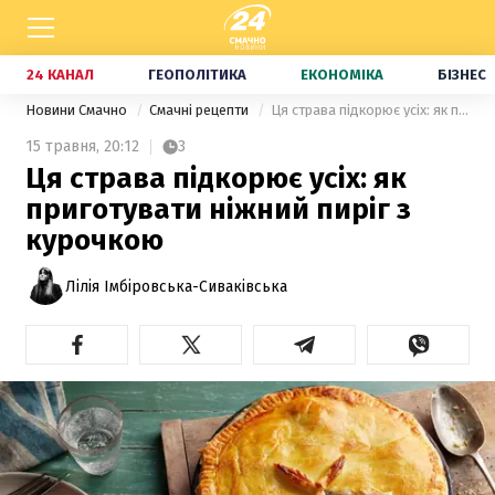
24 КАНАЛ
ГЕОПОЛІТИКА
ЕКОНОМІКА
БІЗНЕС
Новини Смачно
Смачні рецепти
Ця страва підкорює усіх: як приготувати ніжний пиріг з курочкою
15 травня,
20:12
3
Ця страва підкорює усіх: як
приготувати ніжний пиріг з
курочкою
Лілія Імбіровська-Сиваківська