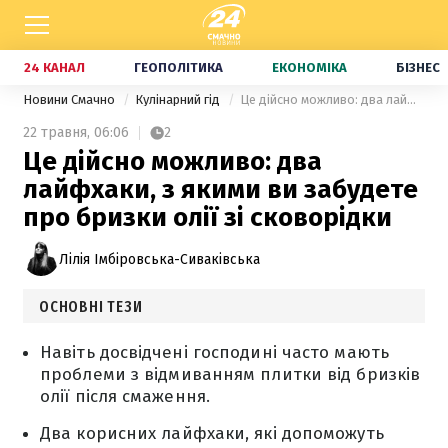
24 КАНАЛ
ГЕОПОЛІТИКА
ЕКОНОМІКА
БІЗНЕС
Новини Смачно
Кулінарний гід
Це дійсно можливо: два лайфхаки, з якими ви забудете про бризки олії зі сковорідки
22 травня,
06:06
2
Це дійсно можливо: два
лайфхаки, з якими ви забудете
про бризки олії зі сковорідки
Лілія Імбіровська-Сиваківська
ОСНОВНІ ТЕЗИ
Навіть досвідчені господині часто мають
проблеми з відмиванням плитки від бризків
олії після смаження.
Два корисних лайфхаки, які допоможуть