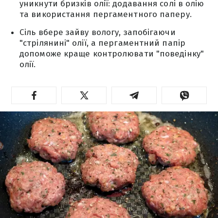
уникнути бризків олії: додавання солі в олію
та використання пергаментного паперу.
Сіль вбере зайву вологу, запобігаючи
"стрілянині" олії, а пергаментний папір
допоможе краще контролювати "поведінку"
олії.