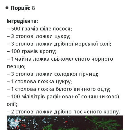
Порцій
: 8
Інгредієнти
:
– 500 грамів філе лосося;
– 3 столові ложки цукру;
– 3 столові ложки дрібної морської солі;
– 100 грамів кропу;
– 1 чайна ложка свіжомеленого чорного
перцю;
– 3 столові ложки солодкої гірчиці;
– 1 столова ложка цукру;
– 1 столова ложка білого винного оцту;
– 100 мілілітрів рафінованої соняшникової
олії;
– 2 столові ложки дрібно посіченого кропу.