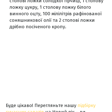
столові ложки солодкої гірчиці, 1 столову
ложку цукру, 1 столову ложку білого
винного оцту, 100 мілілітрів рафінованої
соняшникової олії та 2 столові ложки
дрібно посіченого кропу.
Буде цікаво! Перегляньте нашу
підбірку
сучасних салатів
на Новий рік – ви