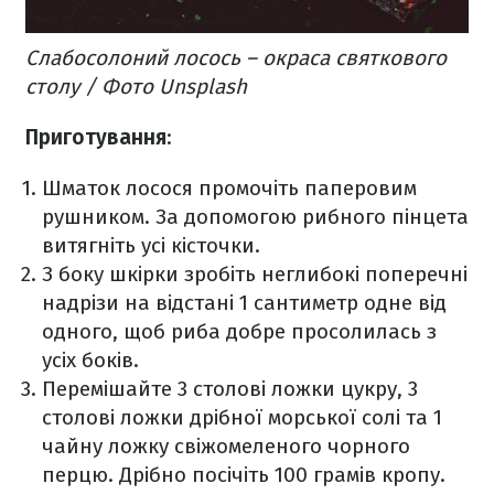
Слабосолоний лосось – окраса святкового
столу / Фото Unsplash
Приготування
:
Шматок лосося промочіть паперовим
рушником. За допомогою рибного пінцета
витягніть усі кісточки.
З боку шкірки зробіть неглибокі поперечні
надрізи на відстані 1 сантиметр одне від
одного, щоб риба добре просолилась з
усіх боків.
Перемішайте 3 столові ложки цукру, 3
столові ложки дрібної морської солі та 1
чайну ложку свіжомеленого чорного
перцю. Дрібно посічіть 100 грамів кропу.