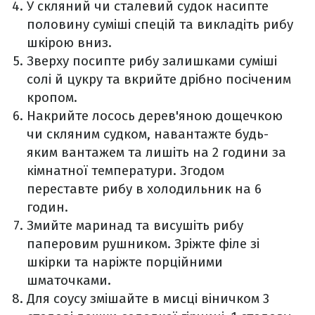
У скляний чи сталевий судок насипте
половину суміші спецій та викладіть рибу
шкірою вниз.
Зверху посипте рибу залишками суміші
солі й цукру та вкрийте дрібно посіченим
кропом.
Накрийте лосось дерев'яною дощечкою
чи скляним судком, навантажте будь-
яким вантажем та лишіть на 2 години за
кімнатної температури. Згодом
переставте рибу в холодильник на 6
годин.
Змийте маринад та висушіть рибу
паперовим рушником. Зріжте філе зі
шкірки та наріжте порційними
шматочками.
Для соусу змішайте в мисці віничком 3