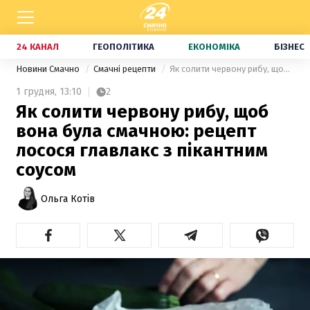
24 КАНАЛ
ГЕОПОЛІТИКА
ЕКОНОМІКА
БІЗНЕС
Новини Смачно
Смачні рецепти
Як солити червону рибу, щоб вона була смачною: рецепт лосося главлакс з пікантним соусом
1 грудня,
13:10
2
Як солити червону рибу, щоб
вона була смачною: рецепт
лосося главлакс з пікантним
соусом
Ольга Котів