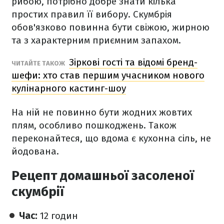
рибою, потрібно добре знати кілька
простих правил її вибору. Скумбрія
обов'язково повинна бути свіжою, жирною
та з характерним приємним запахом.
Зіркові гості та відомі бренд-
ЧИТАЙТЕ ТАКОЖ
шефи: хто став першим учасником нового
кулінарного кастинг-шоу
На ній не повинно бути жодних жовтих
плям, особливо пошкоджень. Також
переконайтеся, що вдома є кухонна сіль, не
йодована.
Рецепт домашньої засоленої
скумбрії
Час:
12 годин