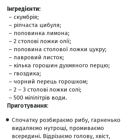
Інгредієнти:
– скумбрія;
– ріпчаста цибуля;
– половинка лимона;
– 2 столові ложки олії;
– половина столової ложки цукру;
– лавровий листок;
– кілька горошин духмяного перцю;
– гвоздика;
– чорний перець горошком;
– 2 – 3 столові ложки солі;
– 500 мілілітрів води.
Приготування:
Спочатку розбираємо рибу, гарненько
видаляємо нутрощі, промиваємо
всередині. Відрізаємо голову, хвіст,