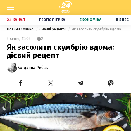
24 КАНАЛ
ГЕОПОЛІТИКА
ЕКОНОМІКА
БІЗНЕС
Новини Смачно
Смачні рецепти
Як засолити скумбрію вдома: дієвий рецепт
5 січня,
12:05
2
Як засолити скумбрію вдома:
дієвий рецепт
Богданна Рибак