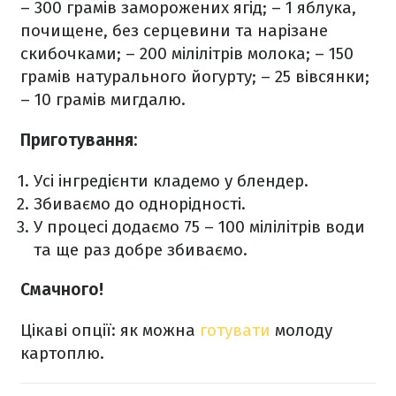
– 300 грамів заморожених ягід;
– 1 яблука,
почищене, без серцевини та нарізане
скибочками;
– 200 мілілітрів молока;
– 150
грамів натурального йогурту;
– 25 вівсянки;
– 10 грамів мигдалю.
Приготування:
Усі інгредієнти кладемо у блендер.
Збиваємо до однорідності.
У процесі додаємо 75 – 100 мілілітрів води
та ще раз добре збиваємо.
Смачного!
Цікаві опції: як можна
готувати
молоду
картоплю.