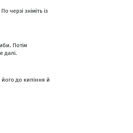
По черзі зніміть із
иби. Потім
 далі.
 його до кипіння й