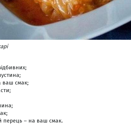
арі
відбивних;
пустина;
а ваш смак;
сти;
лина;
ак;
 перець – на ваш смак.