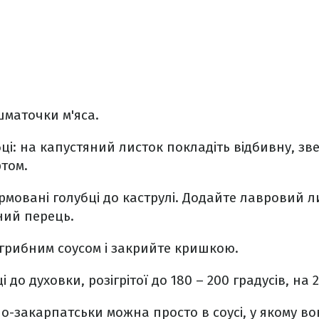
шматочки м'яса.
і: на капустяний листок покладіть відбивну, звер
ртом.
рмовані голубці до каструлі. Додайте лавровий л
ний перець.
 грибним соусом і закрийте кришкою.
 до духовки, розігрітої до 180 – 200 градусів, на 
о-закарпатськи можна просто в соусі, у якому в