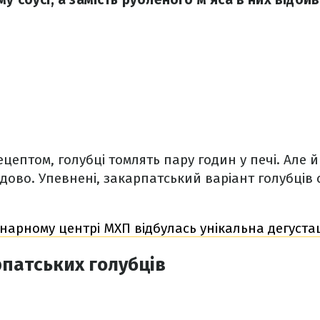
цептом, голубці томлять пару годин у печі. Але й
дово. Упевнені, закарпатський варіант голубців
інарному центрі МХП відбулась унікальна дегустац
патських голубців