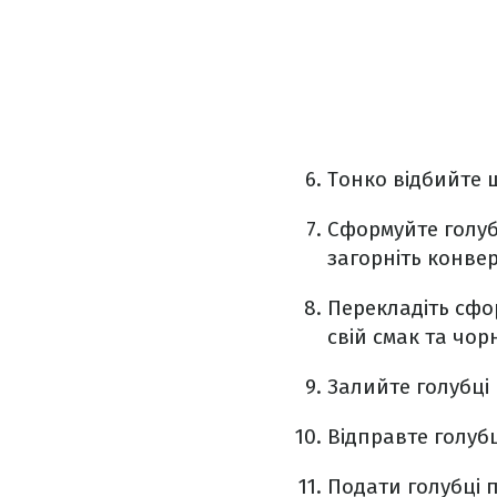
Тонко відбийте 
Сформуйте голубц
загорніть конве
Перекладіть сфо
свій смак та чор
Залийте голубці
Відправте голубці
Подати голубці п