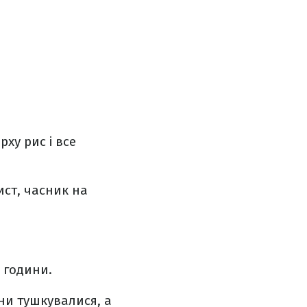
ху рис і все
ист, часник на
2 години.
они тушкувалися, а