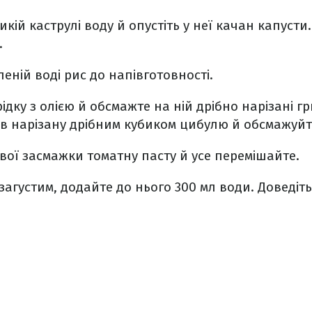
икій каструлі воду й опустіть у неї качан капусти. 
.
леній воді рис до напівготовності.
рідку з олією й обсмажте на ній дрібно нарізані гр
ів нарізану дрібним кубиком цибулю й обсмажуйте
вої засмажки томатну пасту й усе перемішайте.
загустим, додайте до нього 300 мл води. Доведіть