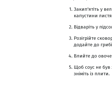
Закип'ятіть у вел
капустини листя
Відваріть у підсо
Розігрійте сково
додайте до гриб
Влийте до овоче
Щоб соус не був 
зніміть із плити.