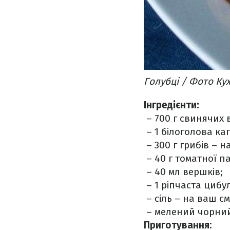
Голубці / Фото Кух
Інгредієнти:
– 700 г свинячих 
– 1 білоголова ка
– 300 г грибів – н
– 40 г томатної па
– 40 мл вершків;
– 1 ріпчаста цибу
– сіль – на ваш см
– мелений чорний
Приготування: