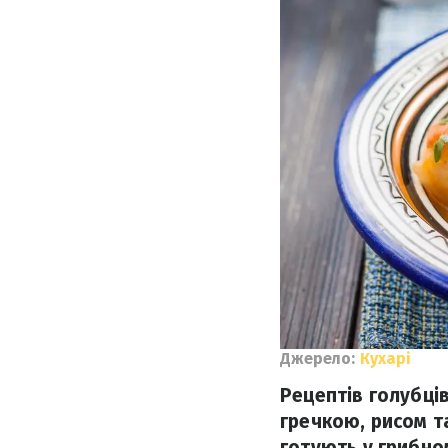
Джерело:
Кухарі
Рецептів голубців
гречкою, рисом та
готують у грибном