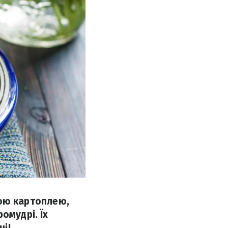
ртою картоплею,
омудрі. Їх
ні!