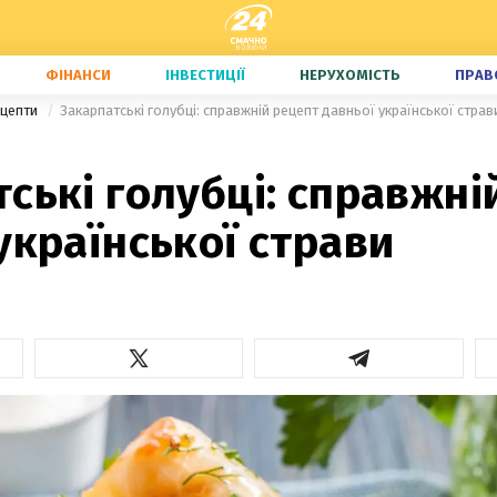
ФІНАНСИ
ІНВЕСТИЦІЇ
НЕРУХОМІСТЬ
ПРАВ
ецепти
Закарпатські голубці: справжній рецепт давньої української страв
ські голубці: справжні
української страви