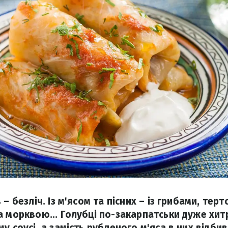
 – безліч. Із м'ясом та пісних – із грибами, те
 морквою... Голубці по-закарпатськи дуже хитр
у соусі, а замість рубленого м'яса в них відбив