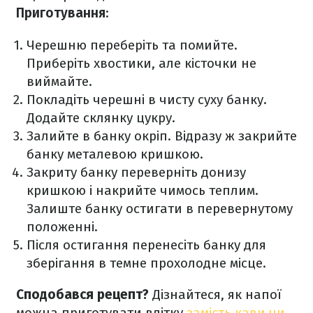
Приготування
:
Черешню переберіть та помийте.
Приберіть хвостики, але кісточки не
виймайте.
Покладіть черешні в чисту суху банку.
Додайте склянку цукру.
Залийте в банку окріп. Відразу ж закрийте
банку металевою кришкою.
Закриту банку переверніть донизу
кришкою і накрийте чимось теплим.
Залиште банку остигати в перевернутому
положенні.
Після остигання перенесіть банку для
зберігання в темне прохолодне місце.
Сподобався рецепт?
Дізнайтеся, як напої
можна приготувати влітку
замість кави чи