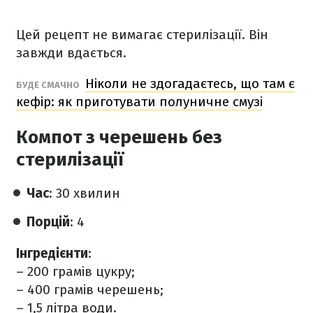
Цей рецепт не вимагає стерилізації. Він
завжди вдається.
Ніколи не здогадаєтесь, що там є
БУДЕ СМАЧНО
кефір: як приготувати полуничне смузі
Компот з черешень без
стерилізації
Час
: 30 хвилин
Порцій
: 4
Інгредієнти
:
– 200 грамів цукру;
– 400 грамів черешень;
– 1,5 літра води.