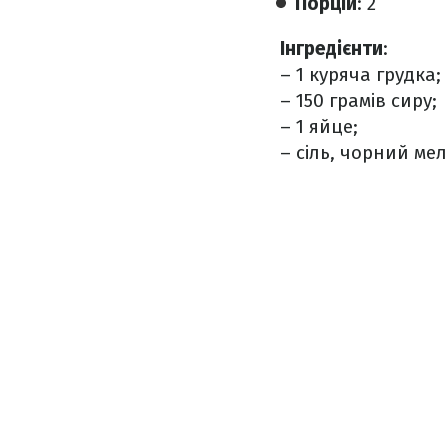
Порцій
: 2
Інгредієнти
:
– 1 куряча грудка;
– 150 грамів сиру;
– 1 яйце;
– сіль, чорний ме