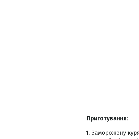
Приготування
:
Заморожену куряч