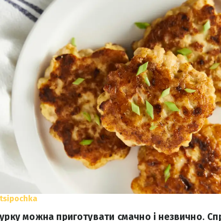
tsipochka
курку можна приготувати смачно і незвично. Сп