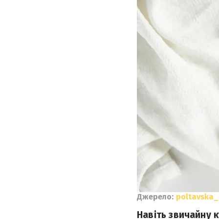
Джерело:
poltavska_
Навіть звичайну 