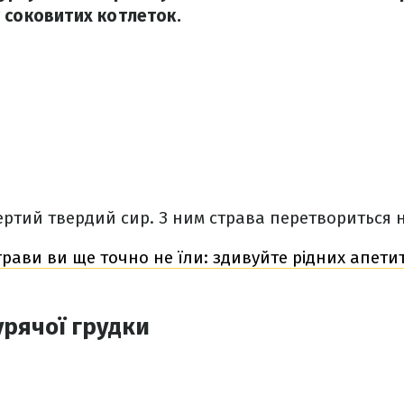
 соковитих котлеток.
ртий твердий сир. З ним страва перетвориться 
трави ви ще точно не їли: здивуйте рідних апет
урячої грудки