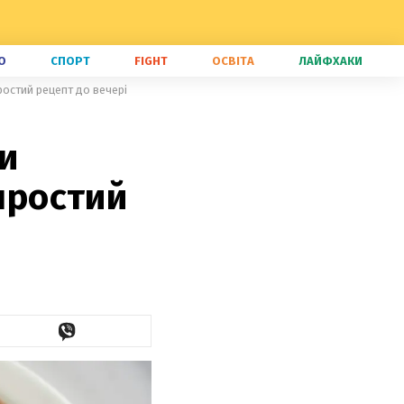
О
СПОРТ
FIGHT
ОСВІТА
ЛАЙФХАКИ
простий рецепт до вечері
ни
 простий