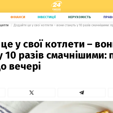
ФІНАНСИ
ІНВЕСТИЦІЇ
НЕРУХОМІСТЬ
ПРАВ
ецепти
Додайте це у свої котлети – вони стануть у 10 разів смачнішими: 
це у свої котлети – во
у 10 разів смачнішими:
о вечері