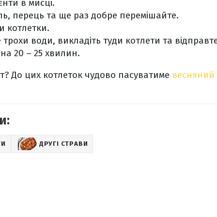
єнти в мисці.
ль, перець та ще раз добре перемішайте.
и котлетки.
трохи води, викладіть туди котлети та відправте 
 на 20 – 25 хвилин.
т? До цих котлеток чудово пасуватиме
весняний 
и:
ТИ
ДРУГІ СТРАВИ