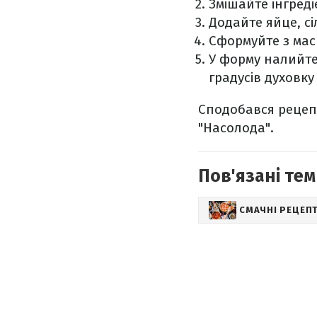
Змішайте інгреді
Додайте яйце, сі
Сформуйте з мас
У форму налийте 
градусів духовку
Сподобався рецеп
"Насолода".
Пов'язані тем
СМАЧНІ РЕЦЕП