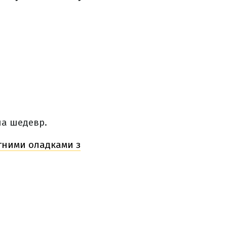
на шедевр.
итними оладками з