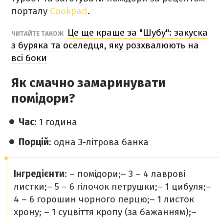
порталу
Cookpad
.
Це ще краще за "Шубу": закуска
ЧИТАЙТЕ ТАКОЖ
з буряка та оселедця, яку розхвалюють на
всі боки
Як смачно замаринувати
помідори?
Час
: 1 година
Порцій
: одна 3-літрова банка
Інгредієнти
:
– помідори;
– 3 – 4 лаврові
листки;
– 5 – 6 гілочок петрушки;
– 1 цибуля;
–
4 – 6 горошин чорного перцю;
– 1 листок
хрону;
– 1 суцвіття кропу (за бажанням);
–