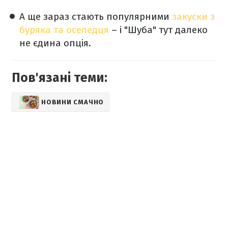
А ще зараз стають популярними
закуски з
буряка та оселедця
– і "Шуба" тут далеко
не єдина опція.
Пов'язані теми:
НОВИНИ СМАЧНО