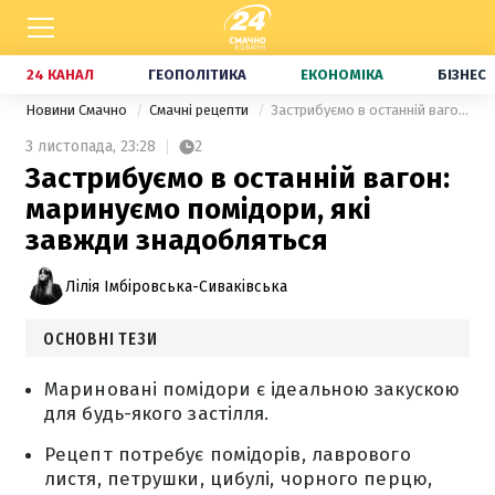
24 КАНАЛ
ГЕОПОЛІТИКА
ЕКОНОМІКА
БІЗНЕС
Новини Смачно
Смачні рецепти
Застрибуємо в останній вагон: маринуємо помідори, які завжди знадобляться
3 листопада,
23:28
2
Застрибуємо в останній вагон:
маринуємо помідори, які
завжди знадобляться
Лілія Імбіровська-Сиваківська
ОСНОВНІ ТЕЗИ
Мариновані помідори є ідеальною закускою
для будь-якого застілля.
Рецепт потребує помідорів, лаврового
листя, петрушки, цибулі, чорного перцю,