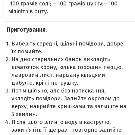
100 грамів солі;
– 100 грамів цукру;
– 100
мілілітрів оцту.
Приготування
:
Виберіть середні, щільні помідори, добре
їх помийте.
На дно стерильних банок викладіть
шматочок хрону, кілька горошин перцю,
лавровий лист, нарізану кільцями
цибулю, кріп і петрушку.
Потім щільно, але без натискання,
укладіть помідори. Залийте окропом до
верху, накрийте кришками та залиште на
5 хвилин.
Після цього злийте воду в каструлю,
закип’ятіть її ще раз і повторно залийте