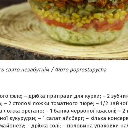
ть свято незабутнім / Фото poprostupycha
ого філе;
– дрібка приправи для курки;
–
2 зубчи
;
– 2 столові ложки томатного пюре;
– 1/2 чайної
а ложка орегано;
– 1 банка червоної квасолі;
– 2 
ої кукурудзи;
– 1 салат айсберг;
– кілька консерв
 майонезу;
– дрібка солі;
– половина упаковки на