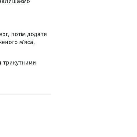
а залишаємо
рг, потім додати
женого м’яса,
и трикутними