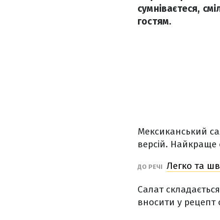
сумніваєтеся, см
гостям.
Мексиканський сал
версій. Найкраще 
Легко та шв
ДО РЕЧІ
Салат складається
вносити у рецепт с