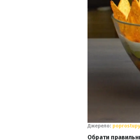
Джерело:
poprostup
Обрати правильни