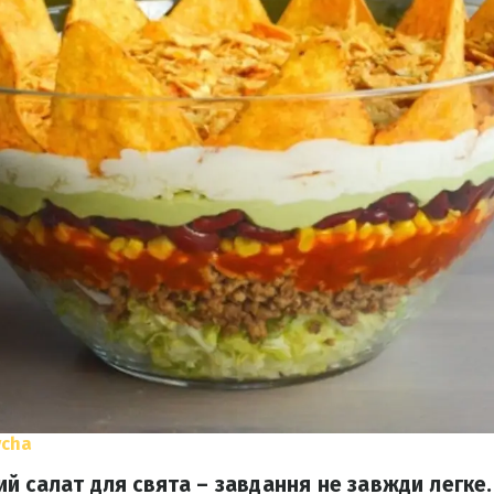
ycha
й салат для свята – завдання не завжди легке