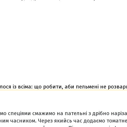
лося із всіма: що робити, аби пельмені не розва
мо спеціями смажимо на пательні з дрібно нарі
ним часником. Через якийсь час додаємо томатн