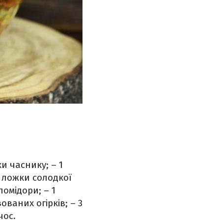
ки часнику;
– 1
 ложки солодкої
помідори;
– 1
ованих огірків;
– 3
чос.