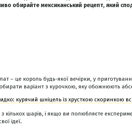
іливо обирайте мексиканський рецепт, який спо
ат – це король будь-якої вечірки, у приготуванні
обирати варіант з курочкою, яку обожнюють абсо
идко: курячий шніцель із хрусткою скоринкою вс
 з кількох шарів, і якщо ви полюбляєте експериме
вої ідеї.