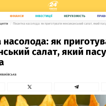
ФІНАНСИ
ІНВЕСТИЦІЇ
НЕРУХОМІСТЬ
ПРАВ
ецепти
Пікантна насолода: як приготувати мексиканський салат, який пасу
 насолода: як приготу
ський салат, який пасу
а
иваківська