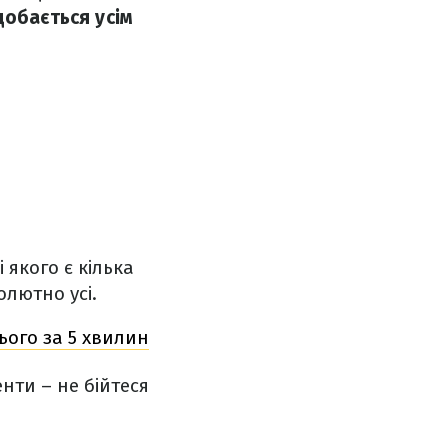
добається усім
 якого є кілька
лютно усі.
ього за 5 хвилин
нти – не бійтеся