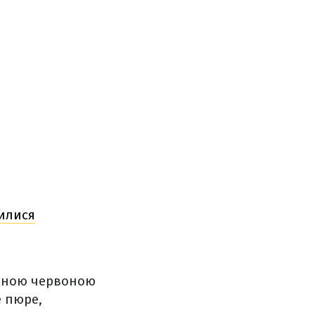
рилися
заною червоною
е пюре,