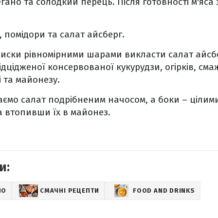
гано та солодкий перець. Після готовності м'яс
, помідори та салат айсберг.
миски рівномірними шарами викласти салат айсбе
ідцідженої консервованої кукурудзи, огірків, сма
 та майонезу.
ємо салат подрібненим начосом, а боки – цілим
а втопивши їх в майонез.
и:
НО
СМАЧНІ РЕЦЕПТИ
FOOD AND DRINKS