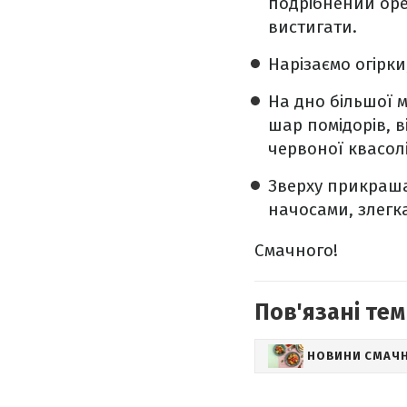
подрібнений оре
вистигати.
Нарізаємо огірки
На дно більшої 
шар помідорів, в
червоної квасолі
Зверху прикраша
начосами, злегк
Смачного!
Пов'язані тем
НОВИНИ СМАЧ