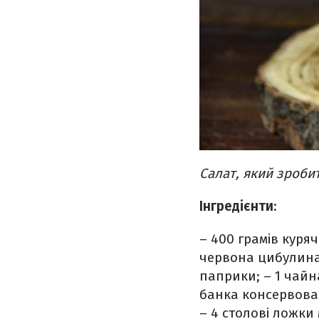
Салат, який зроби
Інгредієнти
:
– 400 грамів куряч
червона цибулина
паприки;
– 1 чайн
банка консервован
– 4 столові ложки