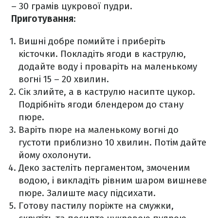
– 30 грамів цукрової пудри.
Приготування
:
Вишні добре помийте і приберіть
кісточки. Покладіть ягоди в каструлю,
додайте воду і проваріть на маленькому
вогні 15 – 20 хвилин.
Сік злийте, а в каструлю насипте цукор.
Подрібніть ягоди блендером до стану
пюре.
Варіть пюре на маленькому вогні до
густоти приблизно 10 хвилин. Потім дайте
йому охолонути.
Деко застеліть пергаментом, змоченим
водою, і викладіть рівним шаром вишневе
пюре. Залиште масу підсихати.
Готову пастилу поріжте на смужки,