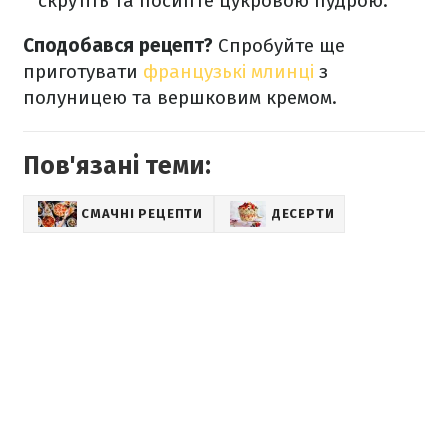
скрутіть та посипте цукровою пудрою.
Сподобався рецепт?
Спробуйте ще
приготувати
французькі млинці
з
полуницею та вершковим кремом.
Пов'язані теми:
СМАЧНІ РЕЦЕПТИ
ДЕСЕРТИ