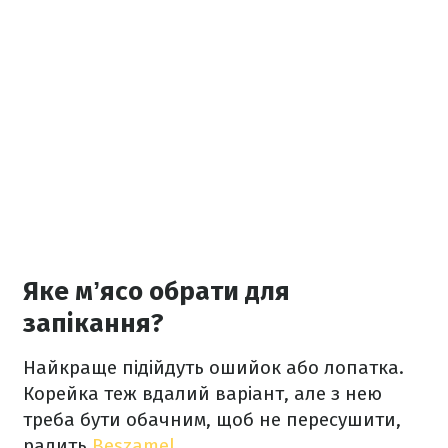
Яке мʼясо обрати для
запікання?
Найкраще підійдуть ошийок або лопатка.
Корейка теж вдалий варіант, але з нею
треба бути обачним, щоб не пересушити,
радить
Beszamel
.