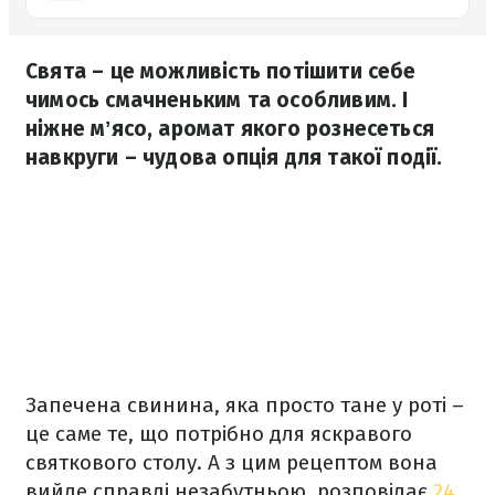
Свята – це можливість потішити себе
чимось смачненьким та особливим. І
ніжне мʼясо, аромат якого рознесеться
навкруги – чудова опція для такої події.
Запечена свинина, яка просто тане у роті –
це саме те, що потрібно для яскравого
святкового столу. А з цим рецептом вона
вийде справді незабутньою, розповідає
24