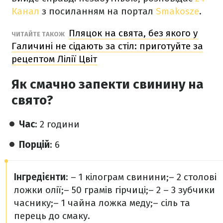
Канал
з посиланням на портал
Smakosze
.
Пляцок на свята, без якого у
ЧИТАЙТЕ ТАКОЖ
Галичині не сідають за стіл: приготуйте за
рецептом Лілії Цвіт
Як смачно запекти свинину на
свято?
Час
: 2 години
Порцій
: 6
Інгредієнти
:
– 1 кілограм свинини;
– 2 столові
ложки олії;
– 50 грамів гірчиці;
– 2 – 3 зубчики
часнику;
– 1 чайна ложка меду;
– сіль та
перець до смаку.