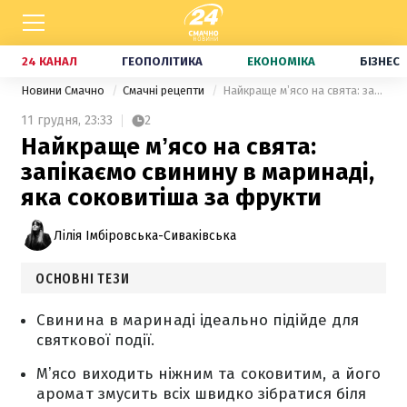
24 КАНАЛ
ГЕОПОЛІТИКА
ЕКОНОМІКА
БІЗНЕС
Новини Смачно
Смачні рецепти
Найкраще мʼясо на свята: запікаємо свинину в маринаді, яка соковитіша за фрукти
11 грудня,
23:33
2
Найкраще мʼясо на свята:
запікаємо свинину в маринаді,
яка соковитіша за фрукти
Лілія Імбіровська-Сиваківська
ОСНОВНІ ТЕЗИ
Свинина в маринаді ідеально підійде для
святкової події.
Мʼясо виходить ніжним та соковитим, а його
аромат змусить всіх швидко зібратися біля