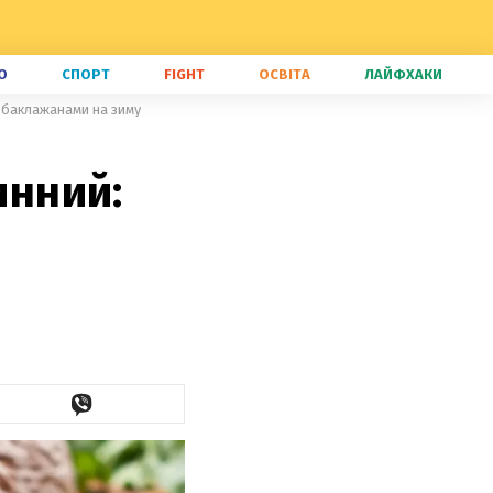
О
СПОРТ
FIGHT
ОСВІТА
ЛАЙФХАКИ
з баклажанами на зиму
инний: