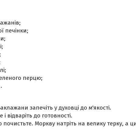
лажанів;
ої печінки;
и;
і;
;
;
лі;
меленого перцю;
.
аклажани запечіть у духовці до м'якості.
 і відваріть до готовності.
 почистьте. Моркву натріть на велику терку, а ц