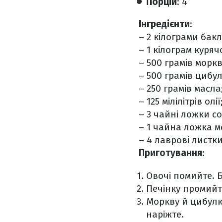
Порцій
: 4
Інгредієнти
:
– 2 кілограми бак
– 1 кілограм куряч
– 500 грамів моркв
– 500 грамів цибул
– 250 грамів масла
– 125 мілілітрів олії
– 3 чайні ложки со
– 1 чайна ложка 
– 4 лаврові листки
Приготування
:
Овочі помийте. Б
Печінку промийте
Моркву й цибулю
наріжте.