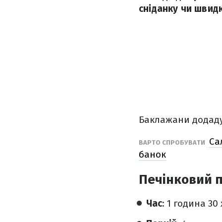
сніданку чи швид
Баклажани додаду
Са
ВАРТО СПРОБУВАТИ
банок
Печінковий 
Час
: 1 година 30