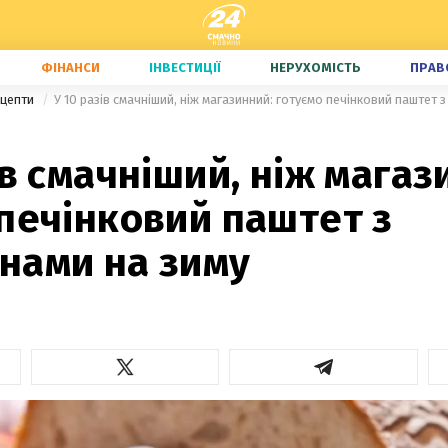
ФІНАНСИ
ІНВЕСТИЦІЇ
НЕРУХОМІСТЬ
ПРАВ
ецепти
У 10 разів смачніший, ніж магазинний: готуємо печінковий паштет 
ів смачніший, ніж магаз
печінковий паштет з
нами на зиму