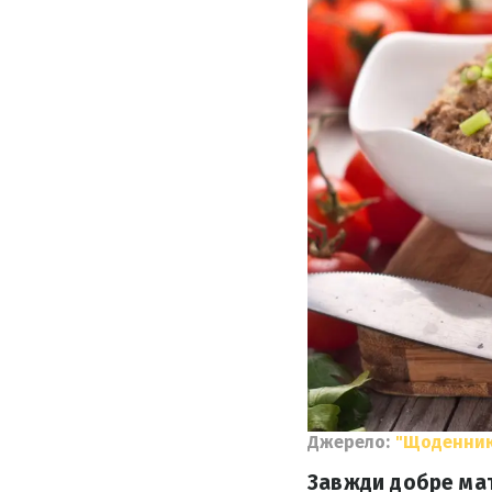
Джерело:
"Щоденник
Завжди добре мат