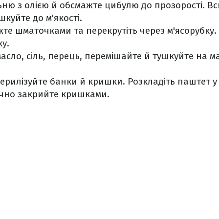
ьню з олією й обсмажте цибулю до прозорості. Вс
шкуйте до м'якості.
те шматочками та перекрутіть через м'ясорубку. 
ку.
асло, сіль, перець, перемішайте й тушкуйте на м
ерилізуйте банки й кришки. Розкладіть паштет у
чно закрийте кришками.