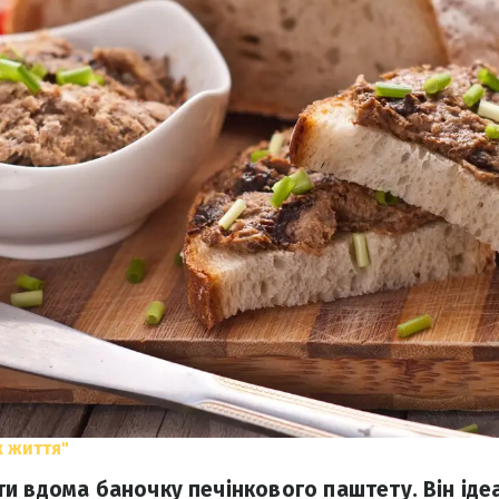
 життя"
и вдома баночку печінкового паштету. Він іде