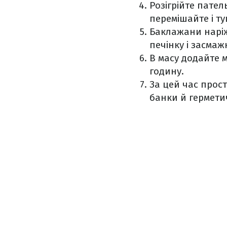
Розігрійте пател
перемішайте і ту
Баклажани наріж
печінку і засмаж
В масу додайте м
годину.
За цей час прост
банки й гермети