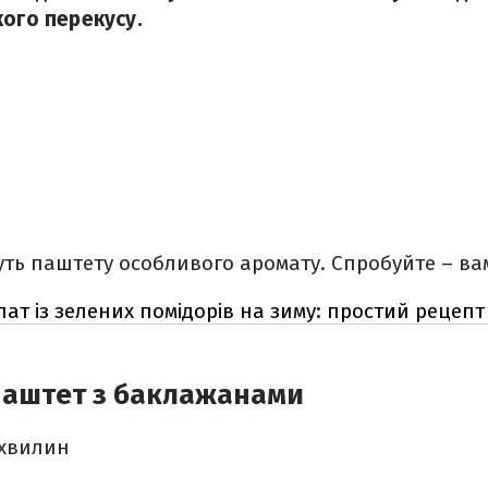
кого перекусу.
ть паштету особливого аромату. Спробуйте – ва
лат із зелених помідорів на зиму: простий рецепт
паштет з баклажанами
 хвилин