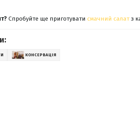
пт?
Спробуйте ще приготувати
смачний салат
з к
и:
ТИ
КОНСЕРВАЦІЯ