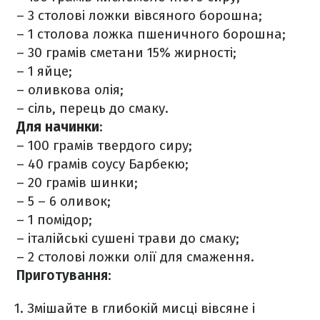
– 3 столові ложки вівсяного борошна;
– 1 столова ложка пшеничного борошна;
– 30 грамів сметани 15% жирності;
– 1 яйце;
– оливкова олія;
– сіль, перець до смаку.
Для начинки
:
– 100 грамів твердого сиру;
– 40 грамів соусу Барбекю;
– 20 грамів шинки;
– 5 – 6 оливок;
– 1 помідор;
– італійські сушені трави до смаку;
– 2 столові ложки олії для смаження.
Приготування
:
Змішайте в глибокій мисці вівсяне і