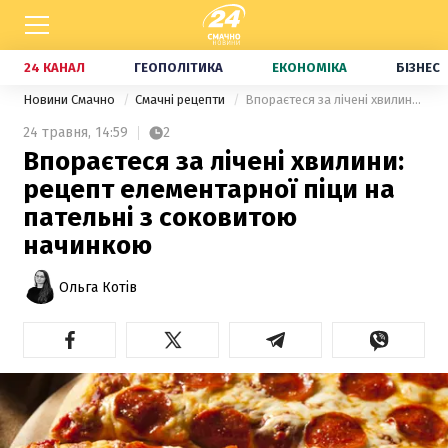
24 КАНАЛ
ГЕОПОЛІТИКА
ЕКОНОМІКА
БІЗНЕС
Новини Смачно
Смачні рецепти
Впораєтеся за лічені хвилини: рецепт елементарної піци на пательні з соковитою начинкою
24 травня,
14:59
2
Впораєтеся за лічені хвилини:
рецепт елементарної піци на
пательні з соковитою
начинкою
Ольга Котів