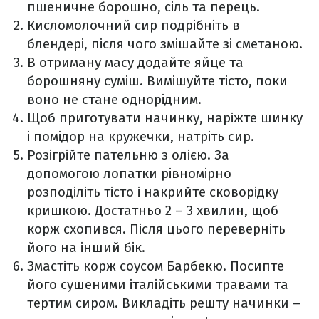
пшеничне борошно, сіль та перець.
Кисломолочний сир подрібніть в
блендері, після чого змішайте зі сметаною.
В отриману масу додайте яйце та
борошняну суміш. Вимішуйте тісто, поки
воно не стане однорідним.
Щоб приготувати начинку, наріжте шинку
і помідор на кружечки, натріть сир.
Розігрійте пательню з олією. За
допомогою лопатки рівномірно
розподіліть тісто і накрийте сковорідку
кришкою. Достатньо 2 – 3 хвилин, щоб
корж схопився. Після цього переверніть
його на інший бік.
Змастіть корж соусом Барбекю. Посипте
його сушеними італійськими травами та
тертим сиром. Викладіть решту начинки –