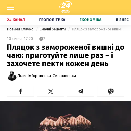
24 КАНАЛ
ГЕОПОЛІТИКА
ЕКОНОМІКА
БІЗНЕС
Новини Смачно
Смачні рецепти
Пляцок з замороженої вишні до чаю: приготуйте лише раз – і захочете пекти кожен день
10 січня,
17:20
2
Пляцок з замороженої вишні до
чаю: приготуйте лише раз – і
захочете пекти кожен день
Лілія Імбіровська-Сиваківська