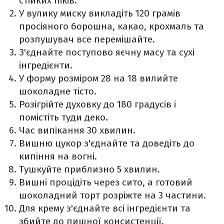
стійких піків.
У вулику миску викладіть 120 грамів
просіяного борошна, какао, крохмаль та
розпушувач все перемішайте.
З'єднайте поступово яєчну масу та сухі
інгредієнти.
У форму розміром 28 на 18 вилийте
шоколадне тісто.
Розігрійте духовку до 180 градусів і
помістіть туди деко.
Час випікання 30 хвилин.
Вишню цукор з'єднайте та доведіть до
кипіння на вогні.
Тушкуйте приблизно 5 хвилин.
Вишні процідіть через сито, а готовий
шоколадний торт розріжте на 3 частини.
Для крему з'єднайте всі інгредієнти та
збийте до пишної консистенції.