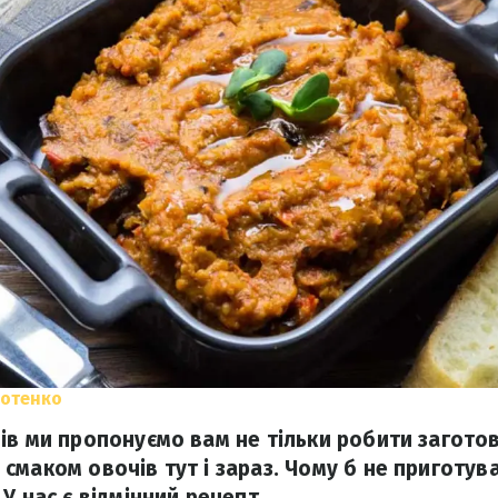
потенко
ів ми пропонуємо вам не тільки робити заготовк
смаком овочів тут і зараз. Чому б не приготува
У нас є відмінний рецепт.