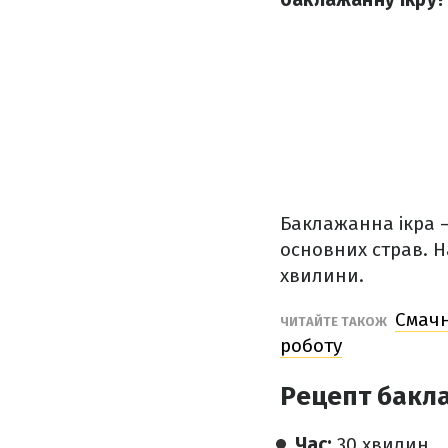
Баклажанна ікра –
основних страв. На
хвилини.
Смачн
ЧИТАЙТЕ ТАКОЖ
роботу
Рецепт бакла
Час:
30 хвилин