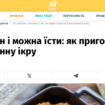
ФІНАНСИ
ІНВЕСТИЦІЇ
НЕРУХОМІСТЬ
ПРАВ
ецепти
30 хвилин і можна їсти: як приготувати баклажанну ікру
н і можна їсти: як приг
нну ікру