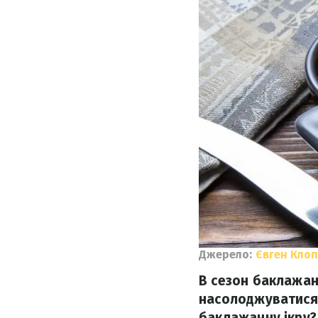
Джерело:
Євген Кло
В сезон баклажан
насолоджуватися 
баклажанну ікру? 