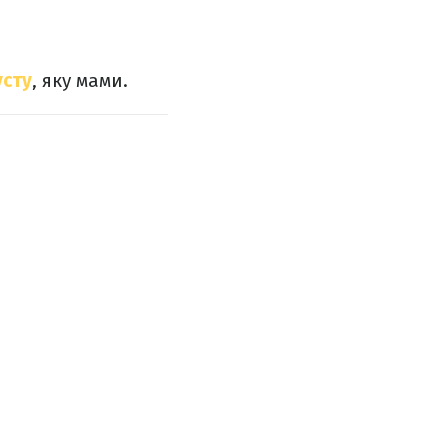
усту
, яку мами.