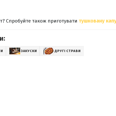
т? Спробуйте також приготувати
тушковану кап
и:
ТИ
ЗАКУСКИ
ДРУГІ СТРАВИ