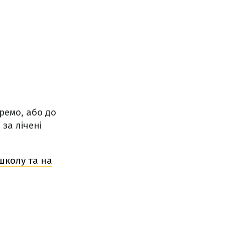
ремо, або до
за лічені
школу та на