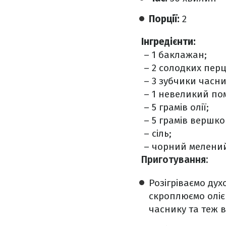
Порції:
2
Інгредієнти:
– 1 баклажан;
– 2 солодких перц
– 3 зубчики часни
– 1 невеликий пом
– 5 грамів олії;
– 5 грамів вершко
– сіль;
– чорний мелений
Приготування:
Розігріваємо дух
скроплюємо оліє
часнику та теж 