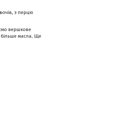
овочів, з перцю
аємо вершкове
е більше масла. Ще