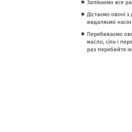
Запікаємо все ра
Дістаємо овочі з
видаляємо насін
Перебиваємо ово
масло, сіль і пе
раз перебийте ік