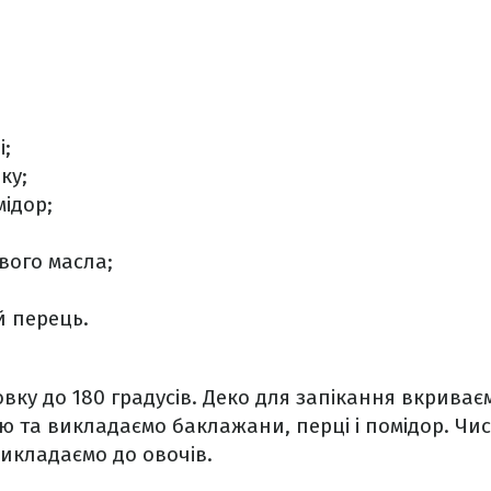
і;
ку;
ідор;
вого масла;
 перець.
овку до 180 градусів. Деко для запікання вкрива
ю та викладаємо баклажани, перці і помідор. Чи
викладаємо до овочів.