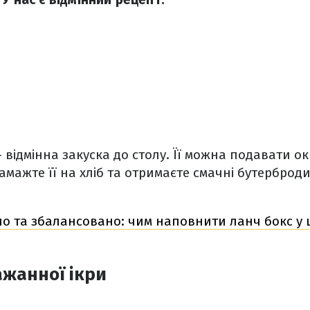
 відмінна закуска до столу. Її можна подавати ок
мажте її на хліб та отримаєте смачні бутерброди 
о та збалансовано: чим наповнити ланч бокс у 
жанної ікри