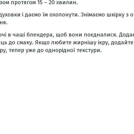
зом протягом 15 – 20 хвилин.
 духовки і даємо їм охолонути. Знімаємо шкірку з 
ня.
чі в чаші блендера, щоб вони поєдналися. Дод
рець до смаку. Якщо любите жирнішу ікру, додайт
ру, тепер уже до однорідної текстури.