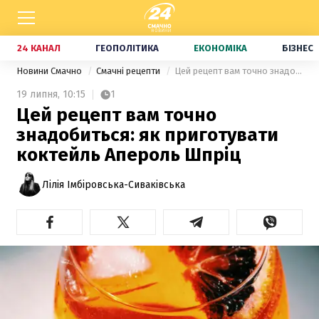
24 КАНАЛ
ГЕОПОЛІТИКА
ЕКОНОМІКА
БІЗНЕС
Новини Смачно
Смачні рецепти
Цей рецепт вам точно знадобиться: як приготувати коктейль Апероль Шпріц
19 липня,
10:15
1
Цей рецепт вам точно
знадобиться: як приготувати
коктейль Апероль Шпріц
Лілія Імбіровська-Сиваківська