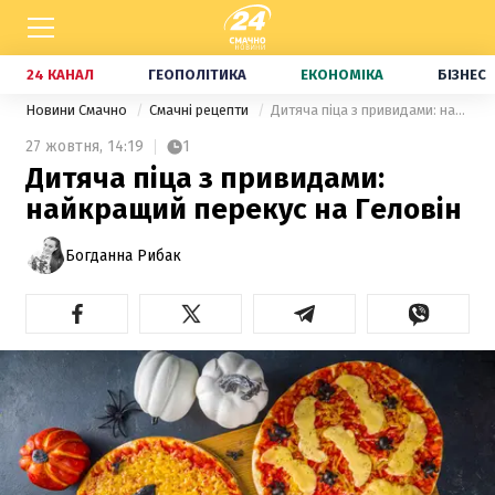
24 КАНАЛ
ГЕОПОЛІТИКА
ЕКОНОМІКА
БІЗНЕС
Новини Смачно
Смачні рецепти
Дитяча піца з привидами: найкращий перекус на Геловін
27 жовтня,
14:19
1
Дитяча піца з привидами:
найкращий перекус на Геловін
Богданна Рибак