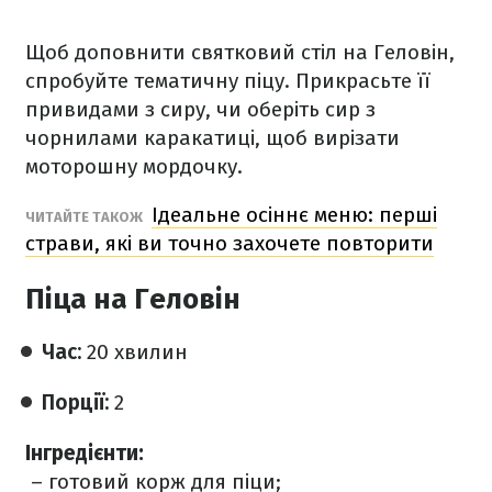
Щоб доповнити святковий стіл на Геловін,
спробуйте тематичну піцу. Прикрасьте її
привидами з сиру, чи оберіть сир з
чорнилами каракатиці, щоб вирізати
моторошну мордочку.
Ідеальне осіннє меню: перші
ЧИТАЙТЕ ТАКОЖ
страви, які ви точно захочете повторити
Піца на Геловін
Час:
20 хвилин
Порції:
2
Інгредієнти:
– готовий корж для піци;