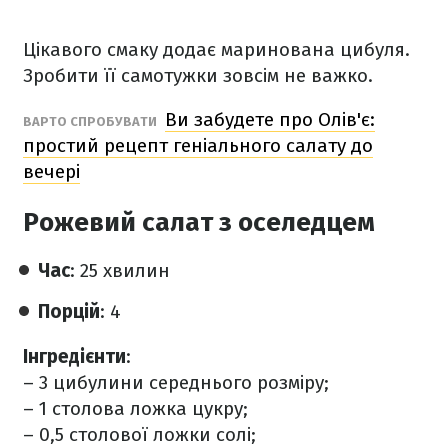
Цікавого смаку додає маринована цибуля.
Зробити її самотужки зовсім не важко.
Ви забудете про Олів'є:
ВАРТО СПРОБУВАТИ
простий рецепт геніального салату до
вечері
Рожевий салат з оселедцем
Час
: 25 хвилин
Порцій
: 4
Інгредієнти
:
– 3 цибулини середнього розміру;
– 1 столова ложка цукру;
– 0,5 столової ложки солі;