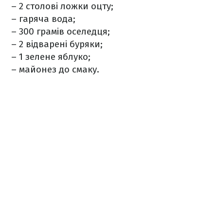
– 2 столові ложки оцту;
– гаряча вода;
– 300 грамів оселедця;
– 2 відварені буряки;
– 1 зелене яблуко;
– майонез до смаку.