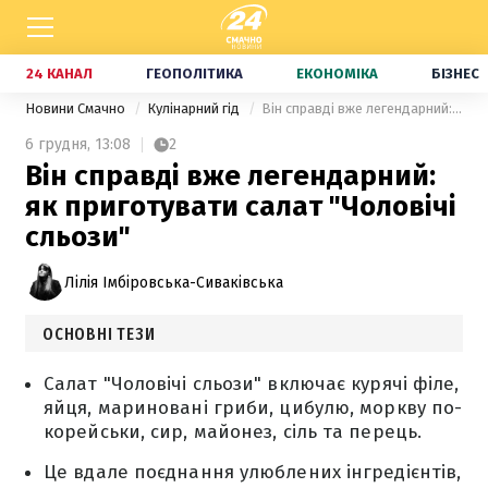
24 КАНАЛ
ГЕОПОЛІТИКА
ЕКОНОМІКА
БІЗНЕС
Новини Смачно
Кулінарний гід
Він справді вже легендарний: як приготувати салат "Чоловічі сльози"
6 грудня,
13:08
2
Він справді вже легендарний:
як приготувати салат "Чоловічі
сльози"
Лілія Імбіровська-Сиваківська
ОСНОВНІ ТЕЗИ
Салат "Чоловічі сльози" включає курячі філе,
яйця, мариновані гриби, цибулю, моркву по-
корейськи, сир, майонез, сіль та перець.
Це вдале поєднання улюблених інгредієнтів,