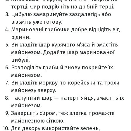
тертці. Сир подрібніть на дрібній терці.
Цибулю замаринуйте заздалегідь або
візьміть уже готову.
Мариновані грибочки добре відцідіть від
рідини.
Викладіть шар курячого м’яса й змастіть
майонезом. Додайте шар маринованої
цибулі.
Розподіліть гриби й знову покрийте їх
майонезом.
Викладіть моркву по-корейськи та трохи
майонезу зверху.
Наступний шар — натерті яйця, змастіть їх
майонезом.
Завершіть сиром, теж злегка промажте
майонезною сіткою.
Для декору використайте зелень,