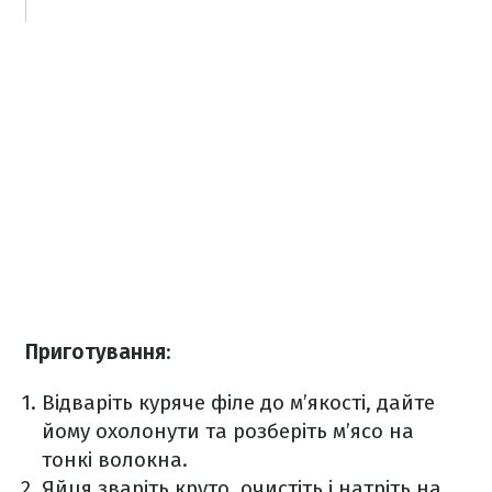
Приготування
:
Відваріть куряче філе до м’якості, дайте
йому охолонути та розберіть м’ясо на
тонкі волокна.
Яйця зваріть круто, очистіть і натріть на