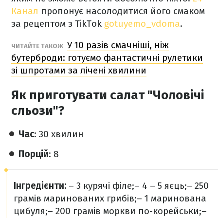
Канал
пропонує насолодитися його смаком
за рецептом з TikTok
gotuyemo_vdoma
.
У 10 разів смачніші, ніж
ЧИТАЙТЕ ТАКОЖ
бутерброди: готуємо фантастичні рулетики
зі шпротами за лічені хвилини
Як приготувати салат "Чоловічі
сльози"?
Час
: 30 хвилин
Порцій
: 8
Інгредієнти:
– 3 курячі філе;
– 4 – 5 яєць;
– 250
грамів маринованих грибів;
– 1 маринована
цибуля;
– 200 грамів моркви по-корейськи;
–