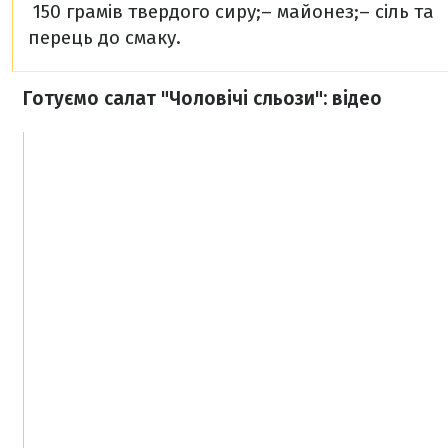
150 грамів твердого сиру;
– майонез;
– сіль та
перець до смаку.
Готуємо салат "Чоловічі сльози": відео