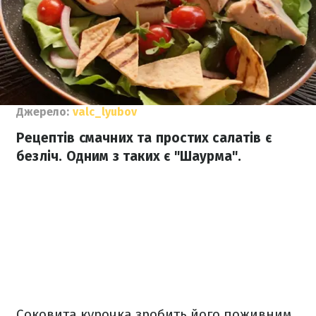
Джерело:
valc_lyubov
Рецептів смачних та простих салатів є
безліч. Одним з таких є "Шаурма".
Соковита курочка зробить його поживним.