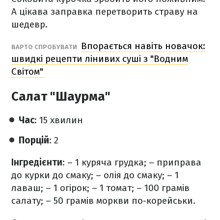
А цікава заправка перетворить страву на
шедевр.
Впорається навіть новачок:
ВАРТО СПРОБУВАТИ
швидкі рецепти лінивих суші з "Водним
Світом"
Салат "Шаурма"
Час
: 15 хвилин
Порцій
: 2
Інгредієнти
:
– 1 куряча грудка;
– приправа
до курки до смаку;
– олія до смаку;
– 1
лаваш;
– 1 огірок;
– 1 томат;
– 100 грамів
салату;
– 50 грамів моркви по-корейськи.