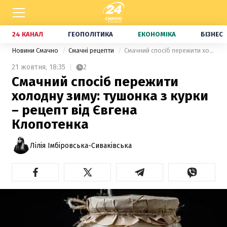
24 КАНАЛ
ГЕОПОЛІТИКА
ЕКОНОМІКА
БІЗНЕС
Новини Смачно
Смачні рецепти
Смачний спосіб пережити холодну зиму: тушонка з курки – рецепт від Євгена Клопотенка
21 жовтня,
18:35
2
Смачний спосіб пережити
холодну зиму: тушонка з курки
– рецепт від Євгена
Клопотенка
Лілія Імбіровська-Сиваківська