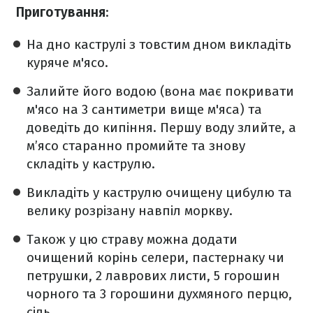
Приготування
:
На дно каструлі з товстим дном викладіть
куряче м'ясо.
Залийте його водою (вона має покривати
м'ясо на 3 сантиметри вище м'яса) та
доведіть до кипіння. Першу воду злийте, а
м’ясо старанно промийте та знову
складіть у каструлю.
Викладіть у каструлю очищену цибулю та
велику розрізану навпіл моркву.
Також у цю страву можна додати
очищений корінь селери, пастернаку чи
петрушки, 2 лаврових листи, 5 горошин
чорного та 3 горошини духмяного перцю,
сіль.