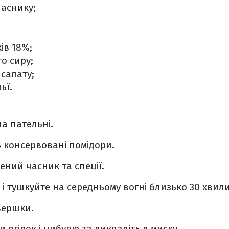
часнику;
ів 18%;
го сиру;
 салату;
ьї.
а пательні.
ь консервовані помідори.
ений часник та спеції.
і тушкуйте на середньому вогні близько 30 хвил
вершки.
 огірок і цибулю та викладіть в миску.