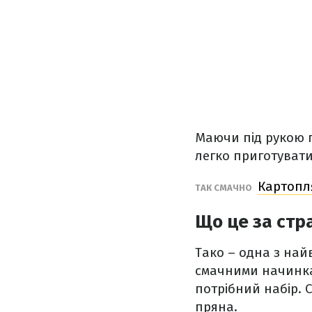
Маючи під рукою п
легко приготуват
Картопля
ТАК СМАЧНО
Що це за стр
Тако – одна з на
смачними начинкам
потрібний набір. 
пряна.