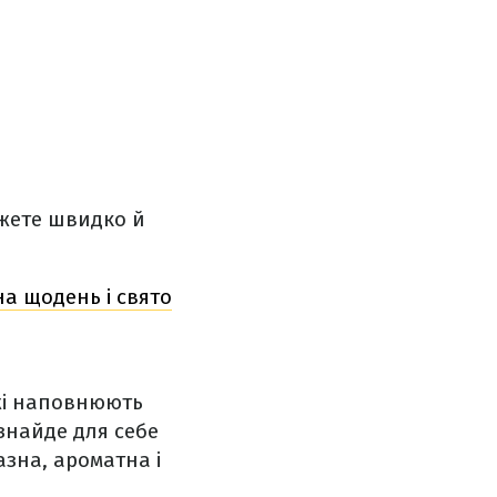
ожете швидко й
а щодень і свято
жі наповнюють
знайде для себе
азна, ароматна і