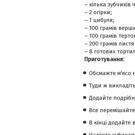
– кілька зубчиків 
– 2 огірки;
– 1 цибуля;
– 100 грамів вершк
– 100 грамів терто
– 200 грамів листя
– 8 готових тортил
Приготування:
Обсмажте м'ясо н
Туди ж викладіт
Додайте подрібн
Все перемішайте 
В кінці додайте 
Наріжте кубиками