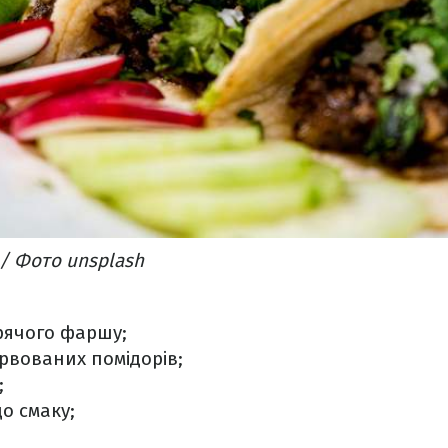
/ Фото unsplash
урячого фаршу;
ервованих помідорів;
;
о смаку;