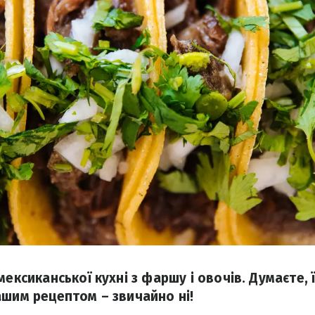
мексиканської кухні з фаршу і овочів. Думаєте, 
ашим рецептом – звичайно ні!