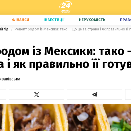
ФІНАНСИ
ІНВЕСТИЦІЇ
НЕРУХОМІСТЬ
ПРАВ
ий гід
Рецепт родом із Мексики: тако – що це за страва і як правильно її 
одом із Мексики: тако 
а і як правильно її готу
иваківська