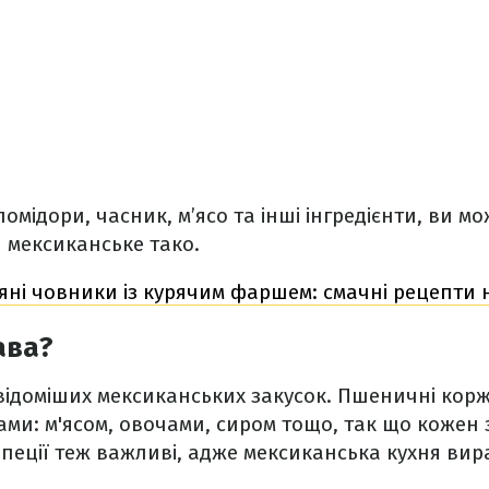
омідори, часник, м’ясо та інші інгредієнти, ви м
и мексиканське тако.
ні човники із курячим фаршем: смачні рецепти н
ава?
йвідоміших мексиканських закусок. Пшеничні кор
и: м'ясом, овочами, сиром тощо, так що кожен 
Спеції теж важливі, адже мексиканська кухня вир