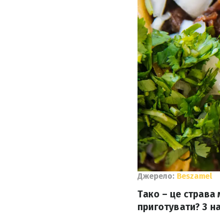
Джерело:
Beszamel
Тако – це страва 
приготувати? З н