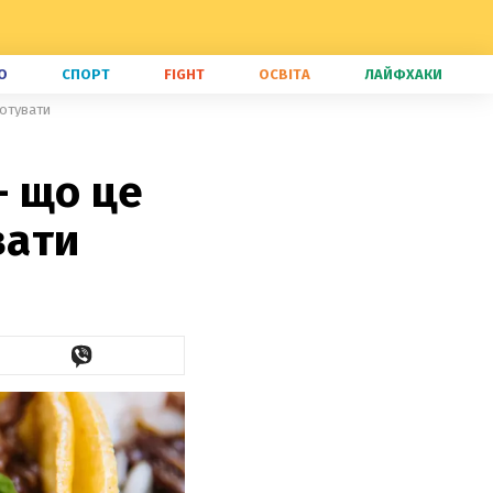
О
СПОРТ
FIGHT
ОСВІТА
ЛАЙФХАКИ
готувати
– що це
вати