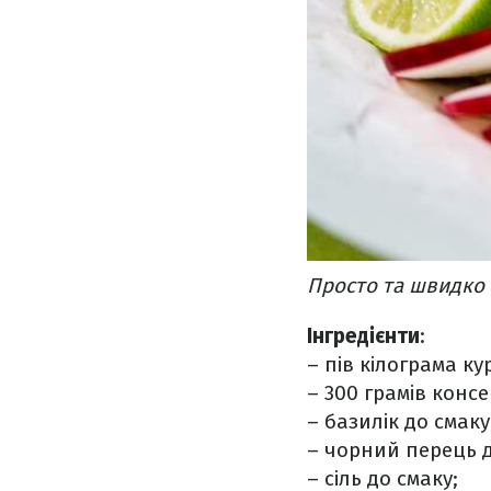
Просто та швидко 
Інгредієнти
:
– пів кілограма к
– 300 грамів конс
– базилік до смаку
– чорний перець д
– сіль до смаку;