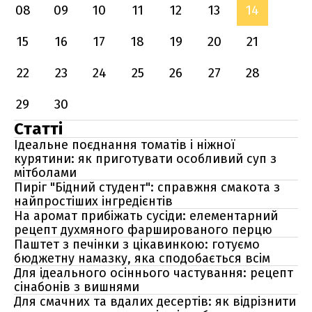
08
09
10
11
12
13
14
15
16
17
18
19
20
21
22
23
24
25
26
27
28
29
30
Статті
Ідеальне поєднання томатів і ніжної
курятини: як приготувати особливий суп з
мітболами
Пиріг "Бідний студент": справжня смакота з
найпростіших інгредієнтів
На аромат прибіжать сусіди: елементарний
рецепт духмяного фаршированого перцю
Паштет з печінки з цікавинкою: готуємо
бюджетну намазку, яка сподобається всім
Для ідеального осіннього частування: рецепт
сінабонів з вишнями
Для смачних та вдалих десертів: як відрізнити