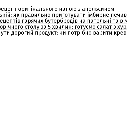
 рецепт оригінального напою з апельсином
ькій: як правильно приготувати імбирне печив
рецептів гарячих бутербродів на пательні та в
ічного столу за 5 хвилин: готуємо салат з ху
ути дорогий продукт: чи потрібно варити креве