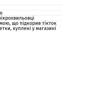
о
 мікрохвильовці
рмою, що підкорив тікток
тки, куплені у магазині