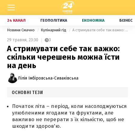
24 КАНАЛ
ГЕОПОЛІТИКА
ЕКОНОМІКА
БІЗНЕС
Новини Смачно
Кулінарний гід
А стримувати себе так важко: скільки черешень можна їсти на день
29 травня,
23:30
3
А стримувати себе так важко:
скільки черешень можна їсти
на день
Лілія Імбіровська-Сиваківська
ОСНОВНІ ТЕЗИ
Початок літа – період, коли насолоджуються
улюбленими ягодами та фруктами, але
важливо не перерати з їх кількістю, щоб не
шкодити здоров'ю.