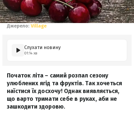
Джерело:
Village
Слухати новину
01:14 хв
Початок літа – самий розпал сезону
улюблених ягід та фруктів. Так хочеться
наїстися їх досхочу! Однак виявляється,
що варто тримати себе в руках, аби не
зашкодити здоровю.