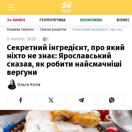
24 КАНАЛ
ГЕОПОЛІТИКА
ЕКОНОМІКА
БІЗНЕС
Новини Смачно
Смачні рецепти
Секретний інгредієнт, про який ніхто не знає: Ярославський сказав, як робити найсмачніші вергуни
9 лютого,
18:30
1
Секретний інгредієнт, про який
ніхто не знає: Ярославський
сказав, як робити найсмачніші
вергуни
Ольга Котів