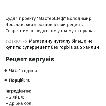
Суддя проєкту "МастерШеф" Володимир
Ярославський розповів свій рецепт.
Секретним інгредієнтом у ньому є горілка.
Магазинну нутеллу більше не
БУДЕ СМАЧНО
купите: суперрецепт без горіхів за 5 хвилин
Рецепт вергунів
Час
: 1 година
Порцій
: 10
Інгредієнти
:
– 2 яйця;
– дрібка солі;