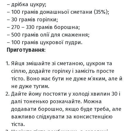
– дрібка цукру;
– 100 грамів домашньої сметани (35%);
– 30 грамів горілки;
– 270 – 330 грамів борошна;
– 500 грамів олії для смаження;
– 100 грамів цукрової пудри.
Приготування
:
Яйця змішайте зі сметаною, цукром та
сіллю, додайте горілку і замісіть просте
тісто. ️Воно має бути не дуже мʼяким, але й
не дуже тугим.
Дайте йому постояти у холоді хвилин 30 і
далі тоненько розкачайте. ️Можна
додавати борошно, якщо буде треба, але
важливо слідкувати за консистенцією
тіста.