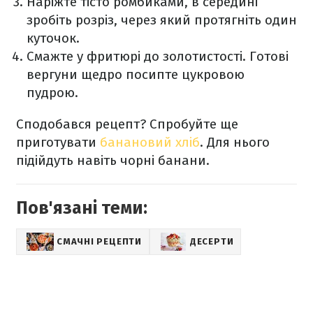
Наріжте тісто ромбиками, в середині
зробіть розріз, через який протягніть один
куточок.
Смажте у фритюрі до золотистості. Готові
вергуни щедро посипте цукровою
пудрою.
Сподобався рецепт? Спробуйте ще
приготувати
банановий хліб
. Для нього
підійдуть навіть чорні банани.
Пов'язані теми:
СМАЧНІ РЕЦЕПТИ
ДЕСЕРТИ