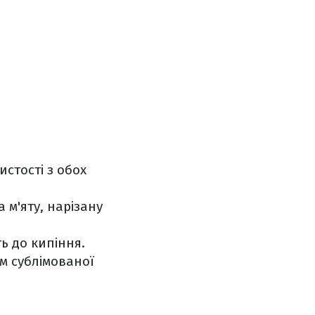
стості з обох
 м'яту, нарізану
ь до кипіння.
м сублімованої