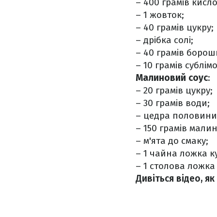
– 400 грамів кисл
– 1 жовток;
– 40 грамів цукру;
– дрібка солі;
– 40 грамів борош
– 10 грамів сублі
Малиновий соус
:
– 20 грамів цукру;
– 30 грамів води;
– цедра половини
– 150 грамів малин
– м'ята до смаку;
– 1 чайна ложка к
– 1 столова ложка
Дивіться відео, я