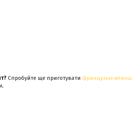
пт?
Спробуйте ще приготувати
французькі млинц
м.