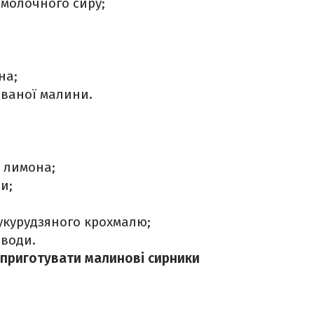
омолочного сиру;
на;
мованої малини.
 лимона;
и;
укурудзяного крохмалю;
 води.
к приготувати малинові сирники