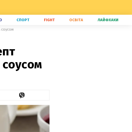
О
СПОРТ
FIGHT
ОСВІТА
ЛАЙФХАКИ
м соусом
епт
 соусом