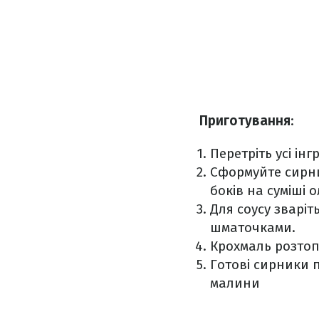
Приготування
:
Перетріть усі ін
Сформуйте сирни
боків на суміші 
Для соусу зваріт
шматочками.
Крохмаль розтопі
Готові сирники 
малини