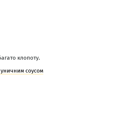
багато клопоту.
луничним соусом