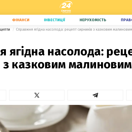
ФІНАНСИ
ІНВЕСТИЦІЇ
НЕРУХОМІСТЬ
ПРАВ
ецепти
Справжня ягідна насолода: рецепт сирників з казковим малинови
 ягідна насолода: рец
в з казковим малиновим