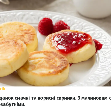
rik
іданок смачні та корисні сирники. З малиновим 
езабутніми.