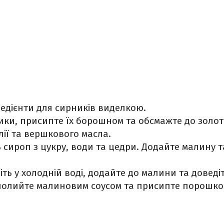
гредієнти для сирників виделкою.
ки, присипте їх борошном та обсмажте до золоти
олії та вершкового масла.
ь сироп з цукру, води та цедри. Додайте малину та
ть у холодній воді, додайте до малини та доведіт
полийте малиновим соусом та присипте порошко