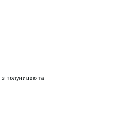
і
з полуницею та