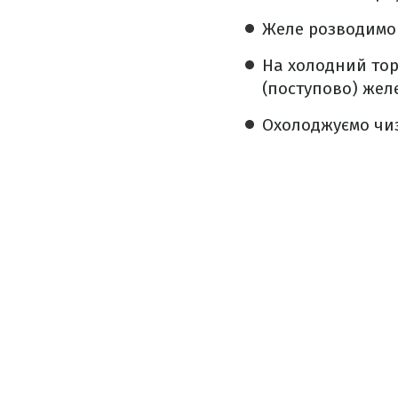
️Желе розводимо 
На холодний тор
(поступово) жел
Охолоджуємо чиз