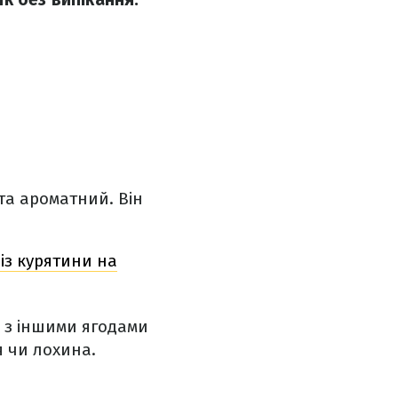
та ароматний. Він
із курятини на
 з іншими ягодами
я чи лохина.