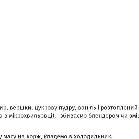
сир, вершки, цукрову пудру, ваніль і розтоплени
го в мікрохвильовці), і збиваємо блендером чи зм
у масу на корж, кладемо в холодильник.