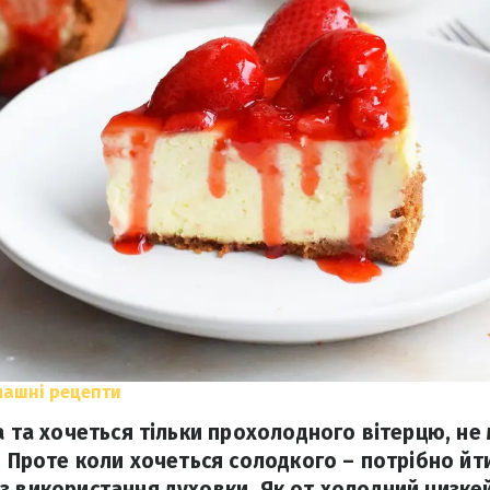
машні рецепти
а та хочеться тільки прохолодного вітерцю, не
. Проте коли хочеться солодкого – потрібно йт
з використання духовки. Як от холодний чизкей