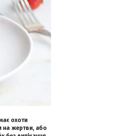
 має охоти
и на жертви, або
к без випікання.