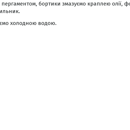
 пергаментом, бортики змазуємо краплею олії, 
ильник.
аємо холодною водою.