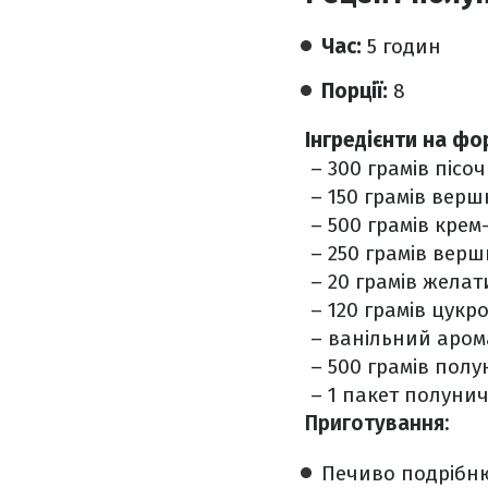
Час:
5 годин
Порції:
8
Інгредієнти на фо
– 300 грамів пісо
– 150 грамів верш
– 500 грамів крем
– 250 грамів вершк
– 20 грамів желати
– 120 грамів цукр
– ванільний аром
– 500 грамів полу
– 1 пакет полунич
Приготування:
️Печиво подрібн