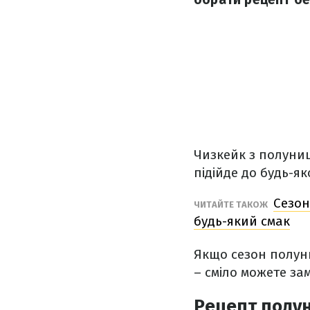
Чизкейк з полуниц
підійде до будь-як
Сезон
ЧИТАЙТЕ ТАКОЖ
будь-який смак
Якщо сезон полун
– сміло можете за
Рецепт полу