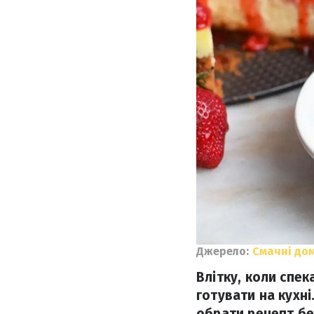
Джерело:
Смачні до
Влітку, коли спек
готувати на кухні
обрати рецепт бе