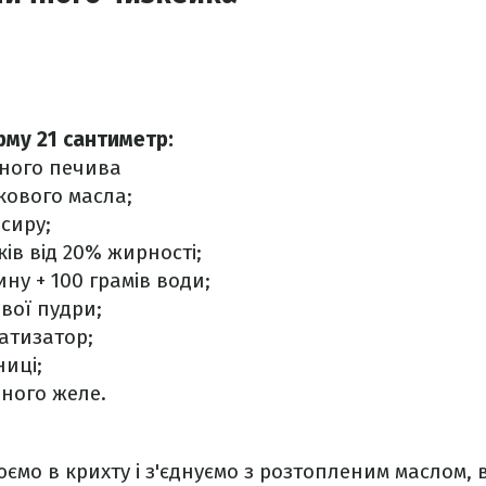
рму 21 сантиметр:
чного печива
кового масла;
-сиру;
ів від 20% жирності;
ну + 100 грамів води;
ової пудри;
атизатор;
ниці;
ного желе.
юємо в крихту і з'єднуємо з розтопленим маслом,