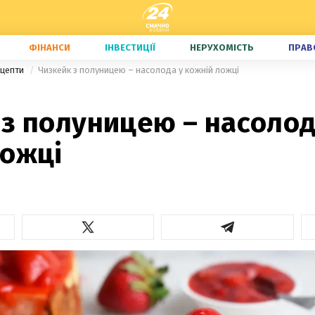
ФІНАНСИ
ІНВЕСТИЦІЇ
НЕРУХОМІСТЬ
ПРАВ
ецепти
Чизкейк з полуницею – насолода у кожній ложці
з полуницею – насолод
ложці