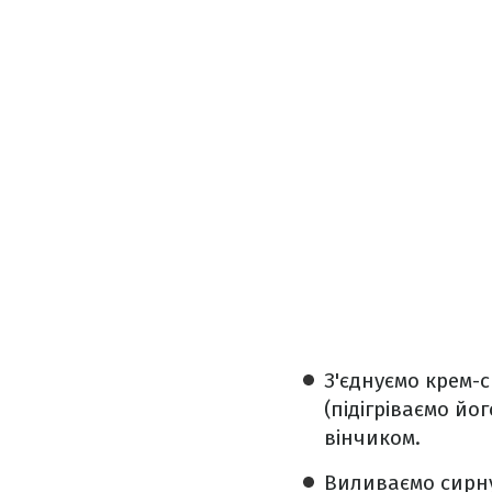
️З'єднуємо крем-
(підігріваємо йо
вінчиком.
️Виливаємо сирн