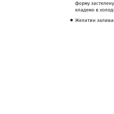
форму застелену
кладемо в холод
️Желатин залив