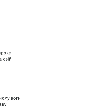
ироке
а свій
ному вогні
аву.