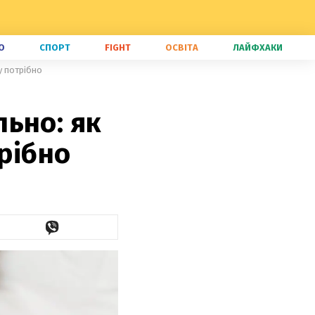
О
СПОРТ
FIGHT
ОСВІТА
ЛАЙФХАКИ
у потрібно
ьно: як
трібно