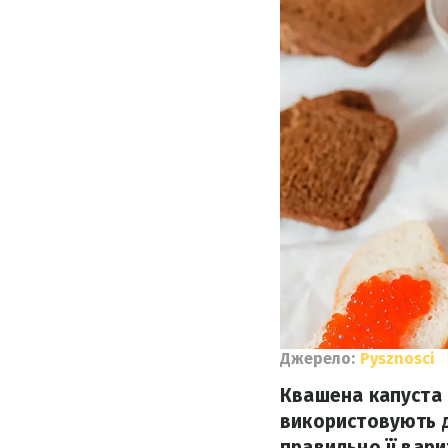
Джерело:
Pysznosci
Квашена капуста –
використовують д
правильно її вари