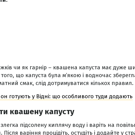
іжків чи як гарнір – квашена капуста має дуже ш
 того, що капуста була м’якою і водночас зберегл
атний смак, слід дотримуватися кількох правил.
он готують у Відні: що особливого туди додають
ти квашену капусту
 злегка підсолену киплячу воду і варіть на повіль
 Після варіння процідіть, остудіть і додайте у стр