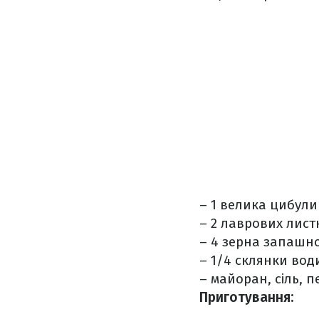
– 1 велика цибули
– 2 лаврових лист
– 4 зерна запашн
– 1/4 склянки вод
– майоран, сіль, п
Приготування: