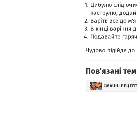
Цибулю слід очис
каструлю, додайт
Варіть все до м'я
В кінці варіння 
Подавайте гаря
Чудово підійде до
Пов'язані тем
СМАЧНІ РЕЦЕП