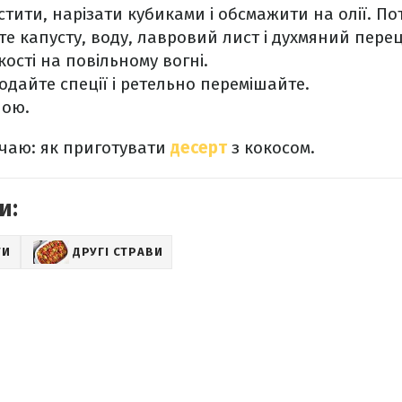
тити, нарізати кубиками і обсмажити на олії. Поті
е капусту, воду, лавровий лист і духмяний перец
кості на повільному вогні.
додайте спеції і ретельно перемішайте.
чою.
 чаю: як приготувати
десерт
з кокосом.
и:
ТИ
ДРУГІ СТРАВИ