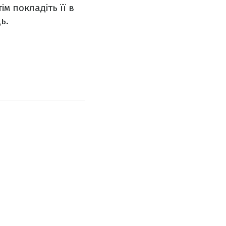
м покладіть її в
ь.