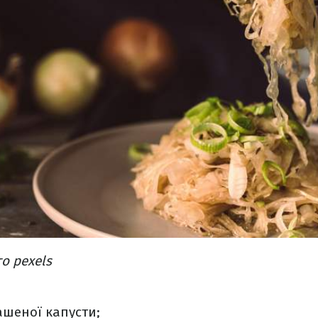
о pexels
вашеної капусти;