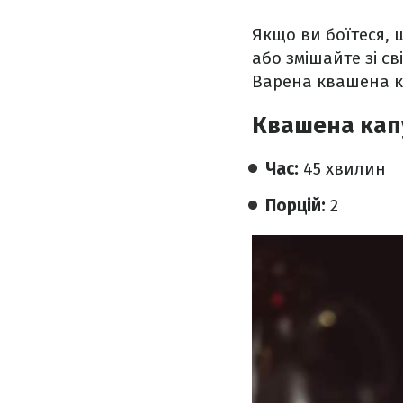
Якщо ви боїтеся, 
або змішайте зі с
Варена квашена ка
Квашена капу
Час:
45 хвилин
Порцій:
2