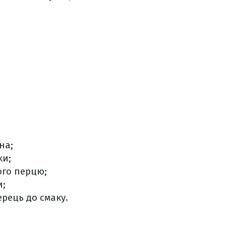
на;
ки;
ого перцю;
и;
ерець до смаку.