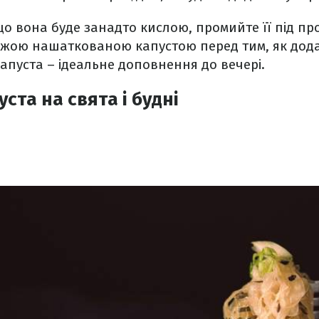
що вона буде занадто кислою, промийте її під 
віжою нашаткованою капустою перед тим, як дода
пуста – ідеальне доповнення до вечері.
ста на свята і будні