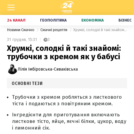
24 КАНАЛ
ГЕОПОЛІТИКА
ЕКОНОМІКА
БІЗНЕС
Новини Смачно
Смачні рецепти
Хрумкі, солодкі й такі знайомі: трубочки з кремом як у бабусі
31 грудня,
15:31
3
Хрумкі, солодкі й такі знайомі:
трубочки з кремом як у бабусі
Лілія Імбіровська-Сиваківська
ОСНОВНІ ТЕЗИ
Трубочки з кремом робляться з листкового
тіста і подаються з повітряним кремом.
Інгредієнти для приготування включають
листкове тісто, яйце, яєчні білки, цукор, воду
і лимонний сік.