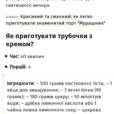
святкового вечора.
Красивий та смачний: як легко
ЦІКАВО
приготувати знаменитий торт "Мурашник"
Як приготувати трубочки з
кремом?
Час:
40 хвилин
Порцій
: 4
Інгредієнти
:
– 500 грамів листкового тіста;
– 1
яйце для змащування;
– 3 яєчні білки (90
грамів);
– 180 грамів цукру;
– 50 мілілітрів
води;
– дрібка лимонної кислоти або 1
чайна ложка лимонного соку;
– цукрова