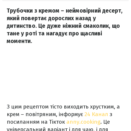
Трубочки з кремом – неймовірний десерт,
який повертає дорослих назад у
дитинство. Це дуже ніжний смаколик, що
тане у роті та нагадує про щасливі
моменти.
З цим рецептом тісто виходить хрустким, а
крем – повітряним, інформує
24 Канал
з
посиланням на Тікток
anny.cooking
. Це
універсальний варіант і для чаю, і для