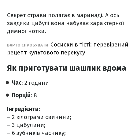
Секрет страви полягає в маринаді. А ось
завдяки цибулі вона набуває характерної
димної нотки.
Сосиски в тісті: перевірений
ВАРТО СПРОБУВАТИ
рецепт культового перекусу
Як приготувати шашлик вдома
Час
: 2 години
Порцій
: 8
Інгредієнти
:
– 2 кілограми свинини;
– 3 цибулини;
– 6 зубчиків часнику;