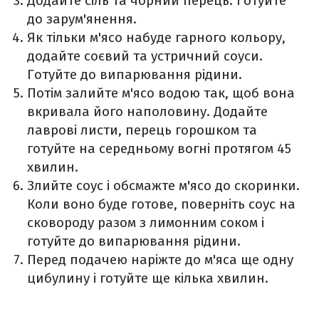
Додайте сіль та чорний перець. Готуйте
до зарум'янення.
Як тільки м'ясо набуде гарного кольору,
додайте соєвий та устричний соуси.
Готуйте до випарювання рідини.
Потім залийте м'ясо водою так, щоб вона
вкривала його наполовину. Додайте
лаврові листи, перець горошком та
готуйте на середньому вогні протягом 45
хвилин.
Злийте соус і обсмажте м'ясо до скоринки.
Коли воно буде готове, поверніть соус на
сковороду разом з лимонним соком і
готуйте до випарювання рідини.
Перед подачею наріжте до м'яса ще одну
цибулину і готуйте ще кілька хвилин.