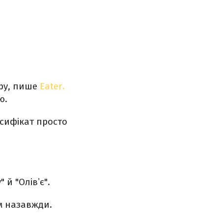
уру, пише
Eater.
ою.
ьсифікат просто
 й "Олівʼє".
ям назавжди.