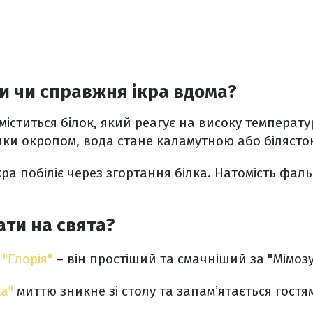
и чи справжня ікра вдома?
 міститься білок, який реагує на високу температ
нки окропом, вода стане каламутною або біляст
ра побіліє через згортання білка. Натомість фал
ати на свята?
т
"Глорія"
– він простіший та смачніший за "Мімозу"
а"
миттю зникне зі столу та запамʼятається гост