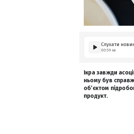
Слухати нови
00:59 хв
Ікра завжди асоц
ньому був справжн
об’єктом підробо
продукт.