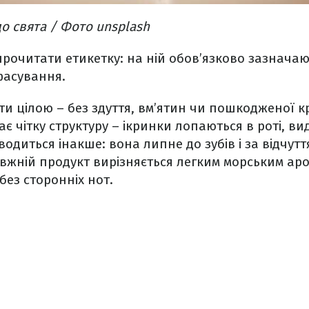
о свята / Фото unsplash
очитати етикетку: на ній обов’язково зазначаю
фасування.
и цілою – без здуття, вм’ятин чи пошкодженої 
ає чітку структуру – ікринки лопаються в роті, в
водиться інакше: вона липне до зубів і за відчут
вжній продукт вирізняється легким морським аро
без сторонніх нот.