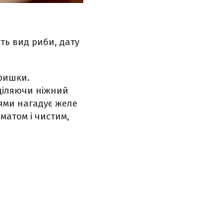
ть вид риби, дату
кришки.
иділяючи ніжний
тями нагадує желе
матом і чистим,