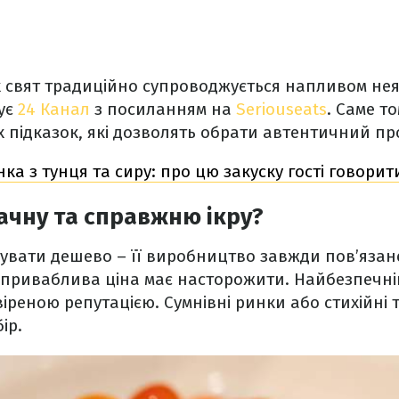
 свят традиційно супроводжується напливом неяк
ує
24 Канал
з посиланням на
Seriouseats
. Саме т
х підказок, які дозволять обрати автентичний пр
ка з тунця та сиру: про цю закуску гості говори
ачну та справжню ікру?
увати дешево – її виробництво завжди пов’язан
 приваблива ціна має насторожити. Найбезпечніш
віреною репутацією. Сумнівні ринки або стихійні
ір.