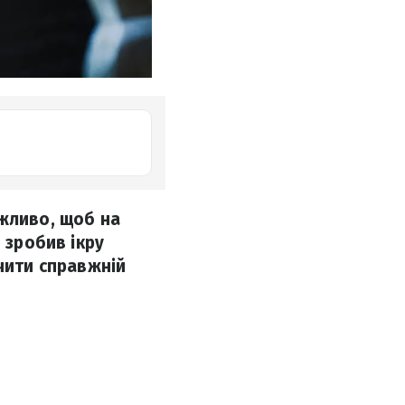
ажливо, щоб на
 зробив ікру
ачити справжній