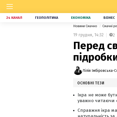
24 КАНАЛ
ГЕОПОЛІТИКА
ЕКОНОМІКА
БІЗНЕС
Новини Смачно
Смачні р
19 грудня,
14:32
2
Перед с
підробки
Лілія Імбіровська-С
ОСНОВНІ ТЕЗИ
Ікра не може бут
уважно читаючи 
Справжня ікра ма
натуральність за