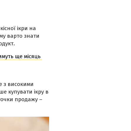
існої ікри на
ому варто знати
одукт.
тимуть ще місяць
е з високими
е купувати ікру в
 точки продажу –