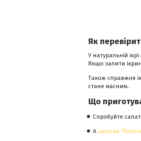
Як перевірит
У натуральній ікрі
Якщо залити ікри
Також справжня ік
стане масним.
Що приготув
Спробуйте сала
А
закуска "Ялинк