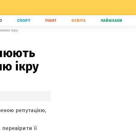
О
СПОРТ
FIGHT
ОСВІТА
ЛАЙФХАКИ
авжню ікру
внюють
ню ікру
іреною репутацією,
 перевірити її