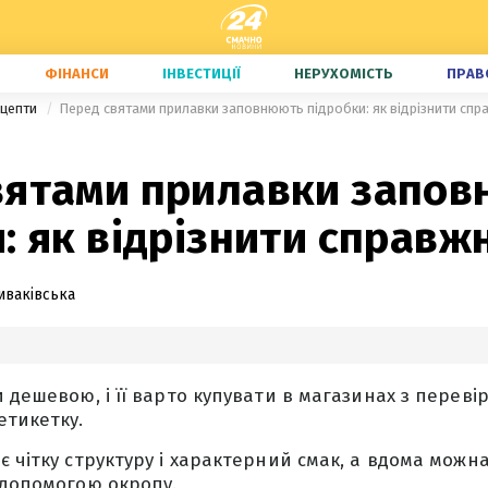
ФІНАНСИ
ІНВЕСТИЦІЇ
НЕРУХОМІСТЬ
ПРАВ
ецепти
Перед святами прилавки заповнюють підробки: як відрізнити спр
вятами прилавки запо
: як відрізнити справж
иваківська
и дешевою, і її варто купувати в магазинах з перев
етикетку.
є чітку структуру і характерний смак, а вдома можна
 допомогою окропу.