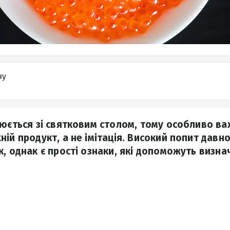
ну
іюється зі святковим столом, тому особливо в
ій продукт, а не імітація. Високий попит давно
к, однак є прості ознаки, які допоможуть визн