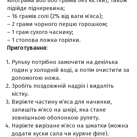
кілограма або 800 грамів без кістки), також
підійде підчеревина;
– 16 грамів солі (2% від ваги м’яса);
– 2 грами чорного перцю горошком;
– 1 грам сухого часнику;
– 1 столова ложка горілки.
Приготування:
Рульку потрібно замочити на декілька
годин у холодній воді, а потім очистити за
допомогою ножа.
Зробіть поздовжній надріз і видаліть
кістку.
Виріжте частину м’яса для начинки,
залишіть м’ясо на шкірі, яка стане
зовнішньою оболонкою рулету.
Наріжте вирізане м’ясо на шматки (можна
додати куски сала чи куряче філе).