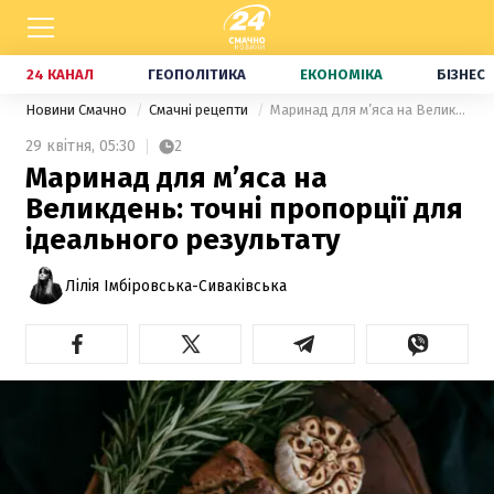
24 КАНАЛ
ГЕОПОЛІТИКА
ЕКОНОМІКА
БІЗНЕС
Новини Смачно
Смачні рецепти
Маринад для м’яса на Великдень: точні пропорції для ідеального результату
29 квітня,
05:30
2
Маринад для м’яса на
Великдень: точні пропорції для
ідеального результату
Лілія Імбіровська-Сиваківська