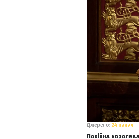
Джерело:
24 канал
Покійна королева