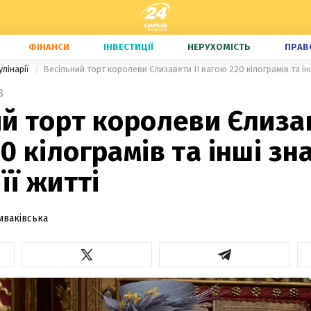
ФІНАНСИ
ІНВЕСТИЦІЇ
НЕРУХОМІСТЬ
ПРАВ
улінарії
Весільний торт королеви Єлизавети ІІ вагою 220 кілограмів та інші
3
й торт королеви Єлизав
0 кілограмів та інші зн
її житті
иваківська