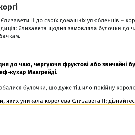
коргі
 Єлизавети ІІ до своїх домашніх улюбленців – кор
диція: Єлизавета щодня замовляла булочки до ч
обачкам.
дня до чаю, чергуючи фруктові або звичайні б
еф-кухар Макгрейді.
обалися булочки, що дуже тішило покійну короле
и, яких уникала королева Єлизавета II: дізнайте