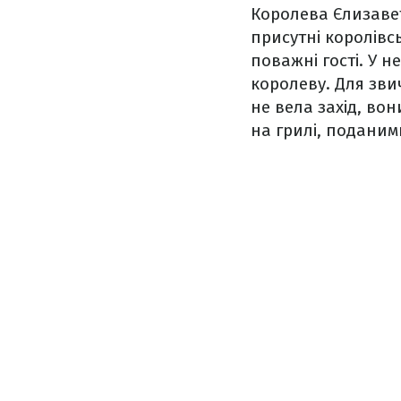
Королева Єлизавет
присутні королівс
поважні гості. У н
королеву. Для зви
не вела захід, вон
на грилі, поданим