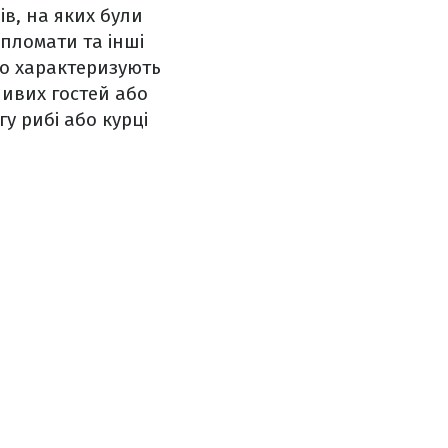
в, на яких були
ипломати та інші
ово характеризують
ливих гостей або
гу рибі або курці