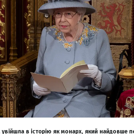
 увійшла в історію як монарх, який найдовше п