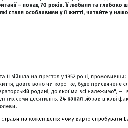
ританії – понад 70 років. Її любили та глибоко 
, які стали особливими у її житті, читайте у наш
а II зійшла на престол у 1952 році, промовивши:
життя, довге воно чи коротке, буде присвячене с
раторській родині, до якої ми всі належимо", – і
упних семи десятиліть.
24 канал
зібрав цікаві фа
ролеви.
 страви на кожен день: чому варто спробувати L