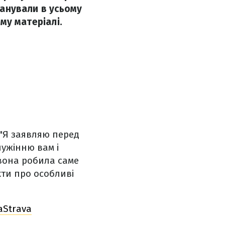
шанували в усьому
ому матеріалі.
 "Я заявляю перед
лужінню вам і
 вона робила саме
кти про особливі
aStrava