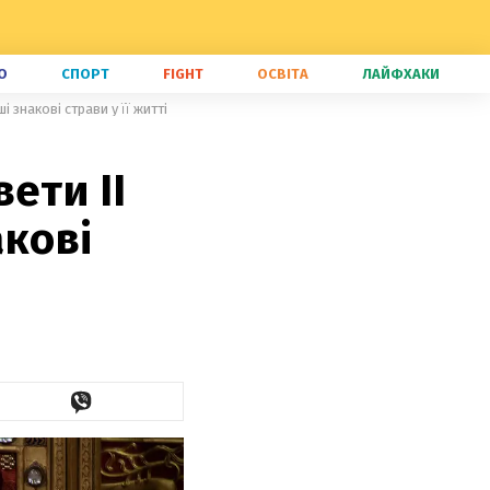
О
СПОРТ
FIGHT
ОСВІТА
ЛАЙФХАКИ
 знакові страви у її житті
ети ІІ
акові