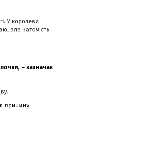
гі. У королеви
аю, але натомість
улочки,
– зазначає
ву.
ся причину