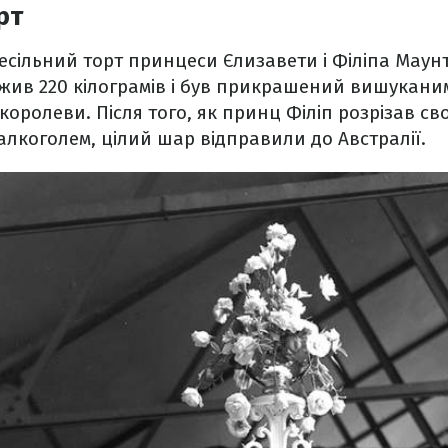
рт
сільний торт принцеси Єлизавети і Філіпа Маунт
ажив 220 кілограмів і був прикрашений вишукани
королеви. Після того, як принц Філіп розрізав св
алкоголем, цілий шар відправили до Австралії.