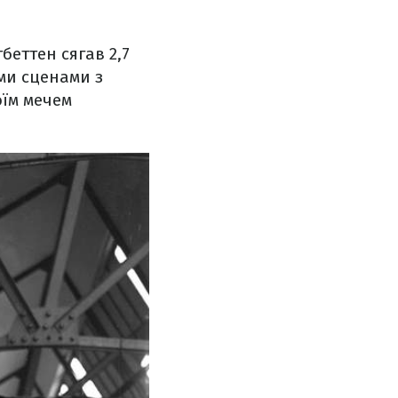
беттен сягав 2,7
ми сценами з
оїм мечем