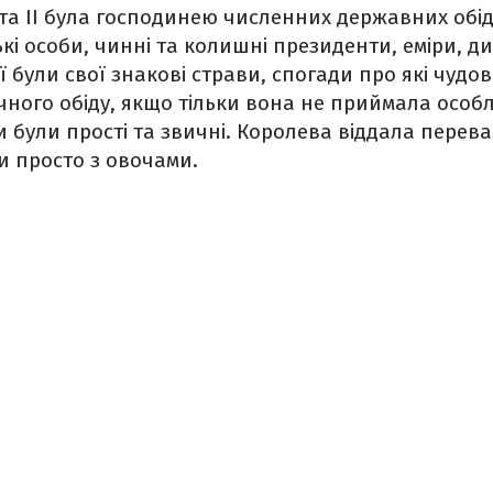
а ІІ була господинею численних державних обіді
ькі особи, чинні та колишні президенти, еміри, д
еї були свої знакові страви, спогади про які чуд
чного обіду, якщо тільки вона не приймала особ
и були прості та звичні. Королева віддала перева
и просто з овочами.