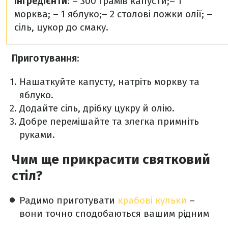
Інгредієнти
:
– 300 грамів капусти;
– 1
морква;
– 1 яблуко;
– 2 столові ложки олії;
–
сіль, цукор до смаку.
Приготування
:
Нашаткуйте капусту, натріть моркву та
яблуко.
Додайте сіль, дрібку цукру й олію.
Добре перемішайте та злегка примніть
руками.
Чим ще прикрасити святковий
стіл?
Радимо приготувати
крабові кульки
–
вони точно сподобаються вашим рідним