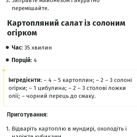
Заправте майонезом і акуратно
перемішайте.
Картопляний салат із солоним
огірком
Час
: 35 хвилин
Порцій
: 4
Інгредієнти
:
– 4 – 5 картоплин;
– 2 – 3 солоні
огірки;
– 1 цибулина;
– 2 – 3 столові ложки
олії;
– чорний перець до смаку.
Приготування
:
Відваріть картоплю в мундирі, охолодіть і
наріжте кубиками.