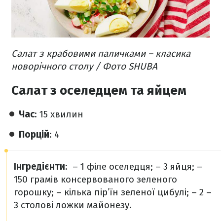
Салат з крабовими паличками – класика
новорічного столу / Фото SHUBA
Салат з оселедцем та яйцем
Час
: 15 хвилин
Порцій
: 4
Інгредієнти
:
– 1 філе оселедця;
– 3 яйця;
–
150 грамів консервованого зеленого
горошку;
– кілька пірʼїн зеленої цибулі;
– 2 –
3 столові ложки майонезу.