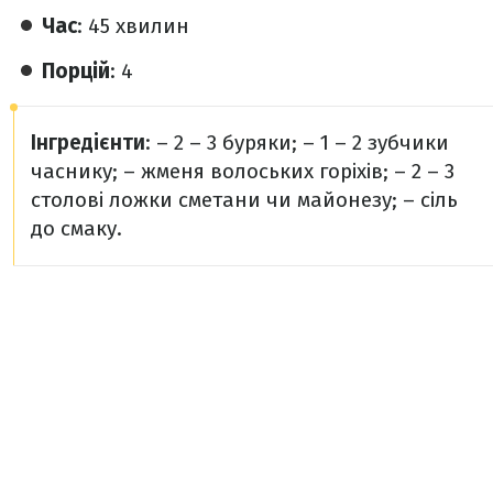
Час
: 45 хвилин
Порцій
: 4
Інгредієнти
:
– 2 – 3 буряки;
– 1 – 2 зубчики
часнику;
– жменя волоських горіхів;
– 2 – 3
столові ложки сметани чи майонезу;
– сіль
до смаку.