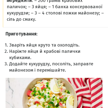
Інгредієнти
:
– 200 грамів крабових
паличок;
– 3 яйця;
– 1 банка консервованої
кукурудзи;
– 3 – 4 столові ложки майонезу;
–
сіль до смаку.
Приготування
:
Зваріть яйця круто та охолодіть.
Наріжте яйця й крабові палички
кубиками.
Додайте кукурудзу, посоліть, заправте
майонезом і перемішайте.