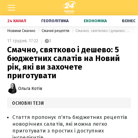
24 КАНАЛ
ГЕОПОЛІТИКА
ЕКОНОМІКА
БІЗНЕС
Новини Смачно
Смачні рецепти
Смачно, святково і дешево: 5 бюджетних салатів на Новий рік, які ви захочете приготувати
17 грудня,
17:22
3
Смачно, святково і дешево: 5
бюджетних салатів на Новий
рік, які ви захочете
приготувати
Ольга Котів
ОСНОВНІ ТЕЗИ
Стаття пропонує п'ять бюджетних рецептів
новорічних салатів, які можна легко
приготувати з простих і доступних
інгредієнтів.