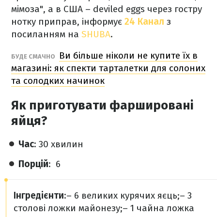
мімоза", а в США – deviled eggs через гостру
нотку приправ, інформує
24 Канал
з
посиланням на
SHUBA
.
Ви більше ніколи не купите їх в
БУДЕ СМАЧНО
магазині: як спекти тарталетки для солоних
та солодких начинок
Як приготувати фаршировані
яйця?
Час
: 30 хвилин
Порцій
: 6
Інгредієнти
:
– 6 великих курячих яєць;
– 3
столові ложки майонезу;
– 1 чайна ложка