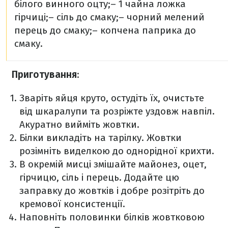
білого винного оцту;
– 1 чайна ложка
гірчиці;
– сіль до смаку;
– чорний мелений
перець до смаку;
– копчена паприка до
смаку.
Приготування
:
Зваріть яйця круто, остудіть їх, очистьте
від шкаралупи та розріжте уздовж навпіл.
Акуратно вийміть жовтки.
Білки викладіть на тарілку. Жовтки
розімніть виделкою до однорідної крихти.
В окремій мисці змішайте майонез, оцет,
гірчицю, сіль і перець. Додайте цю
заправку до жовтків і добре розітріть до
кремової консистенції.
Наповніть половинки білків жовтковою