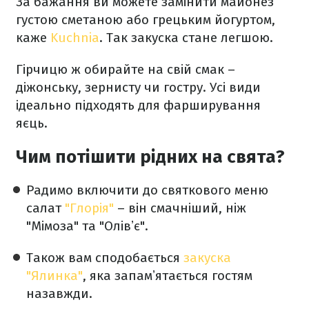
За бажання ви можете замінити майонез
густою сметаною або грецьким йогуртом,
каже
Kuchnia
. Так закуска стане легшою.
Гірчицю ж обирайте на свій смак –
діжонську, зернисту чи гостру. Усі види
ідеально підходять для фарширування
яєць.
Чим потішити рідних на свята?
Радимо включити до святкового меню
салат
"Глорія"
– він смачніший, ніж
"Мімоза" та "Олівʼє".
Також вам сподобається
закуска
"Ялинка"
, яка запамʼятається гостям
назавжди.