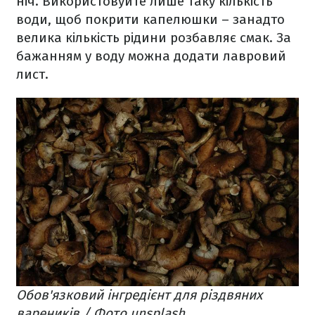
ніч. Використовуйте лише таку кількість
води, щоб покрити капелюшки – занадто
велика кількість рідини розбавляє смак. За
бажанням у воду можна додати лавровий
лист.
Обов'язковий інгредієнт для різдвяних
вареників / Фото unsplash