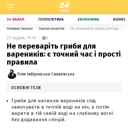
24 КАНАЛ
ГЕОПОЛІТИКА
ЕКОНОМІКА
БІЗНЕС
Новини Смачно
Смачні рецепти
Не переваріть гриби для вареників: є точний час і прості правила
23 грудня,
19:14
3
Не переваріть гриби для
вареників: є точний час і прості
правила
Лілія Імбіровська-Сиваківська
ОСНОВНІ ТЕЗИ
Гриби для начинки вареників слід
замочувати в теплій воді на ніч, а потім
варити в тій самій воді на слабкому вогні
без додавання спецій.