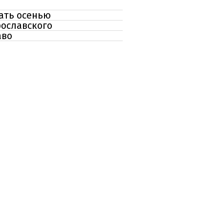
ать осенью
рославского
аво