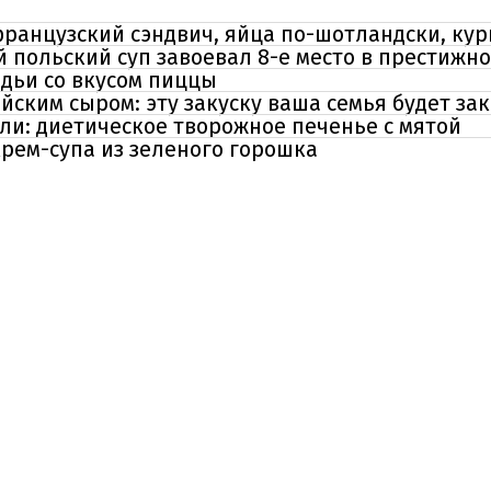
 французский сэндвич, яйца по-шотландски, ку
 польский суп завоевал 8-е место в престижн
дьи со вкусом пиццы
йским сыром: эту закуску ваша семья будет з
ли: диетическое творожное печенье с мятой
крем-супа из зеленого горошка