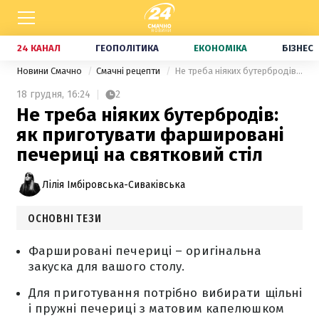
24 КАНАЛ
ГЕОПОЛІТИКА
ЕКОНОМІКА
БІЗНЕС
Новини Смачно
Смачні рецепти
Не треба ніяких бутербродів: як приготувати фаршировані печериці на святковий стіл
18 грудня,
16:24
2
Не треба ніяких бутербродів:
як приготувати фаршировані
печериці на святковий стіл
Лілія Імбіровська-Сиваківська
ОСНОВНІ ТЕЗИ
Фаршировані печериці – оригінальна
закуска для вашого столу.
Для приготування потрібно вибирати щільні
і пружні печериці з матовим капелюшком