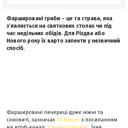
Фаршировані гриби – це та страва, яка
з’являється на святкових столах чи під
час недільних обідів. Для Різдва або
Нового року їх варто запекти у незвичний
спосіб.
Фаршировані печериці дуже ніжні та
соковиті, зазначає
24 Канал
з посиланням
на ютуб-канал
"Сімейні страви"
. Їхня