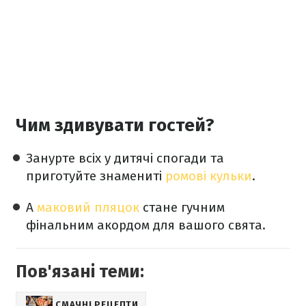
Чим здивувати гостей?
Занурте всіх у дитячі спогади та
приготуйте знамениті
ромові кульки
.
А
маковий пляцок
стане гучним
фінальним акордом для вашого свята.
Пов'язані теми:
СМАЧНІ РЕЦЕПТИ