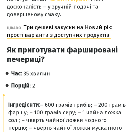
досконалість – у зручній подачі та
довершеному смаку.
Три дешеві закуски на Новий рік:
ЦІКАВО
прості варіанти з доступних продуктів
Як приготувати фаршировані
печериці?
Час:
35 хвилин
Порцій
: 2
Інгредієнти:
– 600 грамів грибів;
– 200 грамів
фаршу;
– 100 грамів сиру;
– 1 чайна ложка
солі;
– чверть чайної ложки чорного
перцю;
– чверть чайної ложки мускатного