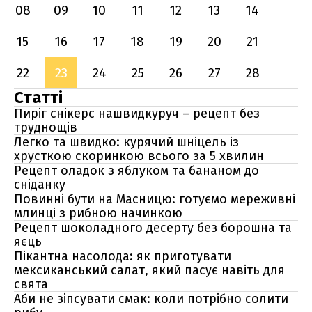
08
09
10
11
12
13
14
15
16
17
18
19
20
21
22
23
24
25
26
27
28
Статті
Пиріг снікерс нашвидкуруч – рецепт без
труднощів
Легко та швидко: курячий шніцель із
хрусткою скоринкою всього за 5 хвилин
Рецепт оладок з яблуком та бананом до
сніданку
Повинні бути на Масницю: готуємо мереживні
млинці з рибною начинкою
Рецепт шоколадного десерту без борошна та
яєць
Пікантна насолода: як приготувати
мексиканський салат, який пасує навіть для
свята
Аби не зіпсувати смак: коли потрібно солити