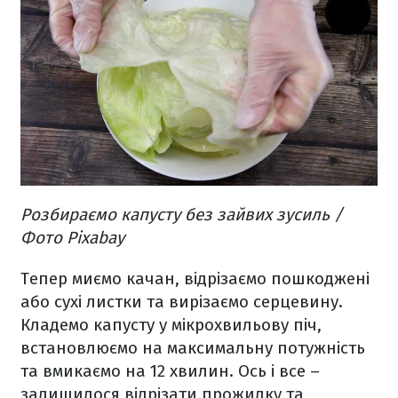
Розбираємо капусту без зайвих зусиль /
Фото Pixabay
Тепер миємо качан, відрізаємо пошкоджені
або сухі листки та вирізаємо серцевину.
Кладемо капусту у мікрохвильову піч,
встановлюємо на максимальну потужність
та вмикаємо на 12 хвилин. Ось і все –
залишилося відрізати прожилку та