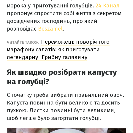
морока у приготуванні голубців.
24 Канал
пропонує спростити собі життя з секретом
досвідчених господинь, про який
розповідає
Beszamel
.
Переможець новорічного
ЧИТАЙТЕ ТАКОЖ
марафону салатів: як приготувати
легендарну "Грибну галявину
Як швидко розібрати капусту
на голубці?
Спочатку треба вибрати правильний овоч.
Капуста повинна бути великою та досить
пухкою. Листки повинні бути великими,
щоб легше було загортати голубці.