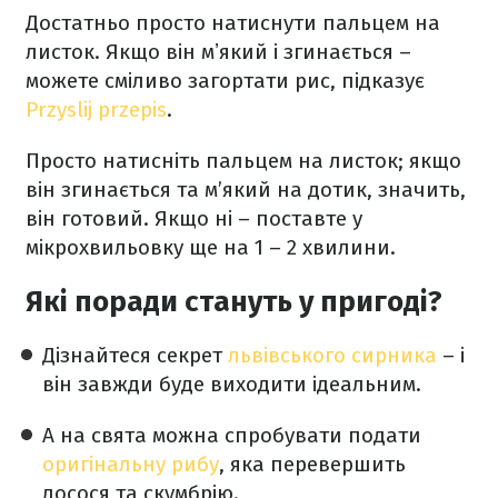
Достатньо просто натиснути пальцем на
листок. Якщо він мʼякий і згинається –
можете сміливо загортати рис, підказує
Przyslij przepis
.
Просто натисніть пальцем на листок; якщо
він згинається та м’який на дотик, значить,
він готовий. Якщо ні – поставте у
мікрохвильовку ще на 1 – 2 хвилини.
Які поради стануть у пригоді?
Дізнайтеся секрет
львівського сирника
– і
він завжди буде виходити ідеальним.
А на свята можна спробувати подати
оригінальну рибу
, яка перевершить
лосося та скумбрію.