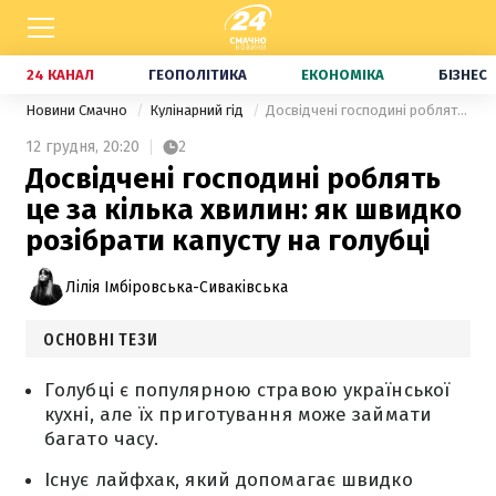
24 КАНАЛ
ГЕОПОЛІТИКА
ЕКОНОМІКА
БІЗНЕС
Новини Смачно
Кулінарний гід
Досвідчені господині роблять це за кілька хвилин: як швидко розібрати капусту на голубці
12 грудня,
20:20
2
Досвідчені господині роблять
це за кілька хвилин: як швидко
розібрати капусту на голубці
Лілія Імбіровська-Сиваківська
ОСНОВНІ ТЕЗИ
Голубці є популярною стравою української
кухні, але їх приготування може займати
багато часу.
Існує лайфхак, який допомагає швидко