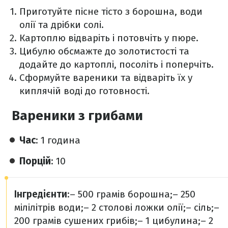
Приготуйте пісне тісто з борошна, води
олії та дрібки солі.
Картоплю відваріть і потовчіть у пюре.
Цибулю обсмажте до золотистості та
додайте до картоплі, посоліть і поперчіть.
Сформуйте вареники та відваріть їх у
киплячій воді до готовності.
Вареники з грибами
Час
: 1 година
Порцій
: 10
Інгредієнти
:
– 500 грамів борошна;
– 250
мілілітрів води;
– 2 столові ложки олії;
– сіль;
–
200 грамів сушених грибів;
– 1 цибулина;
– 2