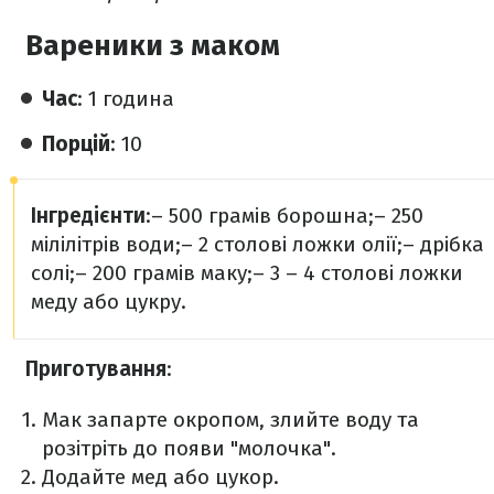
Вареники з маком
Час
: 1 година
Порцій
: 10
Інгредієнти
:
– 500 грамів борошна;
– 250
мілілітрів води;
– 2 столові ложки олії;
– дрібка
солі;
– 200 грамів маку;
– 3 – 4 столові ложки
меду або цукру.
Приготування
:
Мак запарте окропом, злийте воду та
розітріть до появи "молочка".
Додайте мед або цукор.