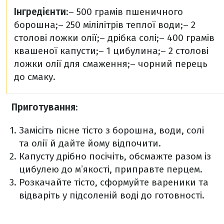
Інгредієнти
:
– 500 грамів пшеничного
борошна;
– 250 мілілітрів теплої води;
– 2
столові ложки олії;
– дрібка солі;
– 400 грамів
квашеної капусти;
– 1 цибулина;
– 2 столові
ложки олії для смаження;
– чорний перець
до смаку.
Приготування
:
Замісіть пісне тісто з борошна, води, солі
та олії й дайте йому відпочити.
Капусту дрібно посічіть, обсмажте разом із
цибулею до мʼякості, приправте перцем.
Розкачайте тісто, сформуйте вареники та
відваріть у підсоленій воді до готовності.