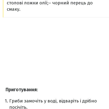
столові ложки олії;
– чорний перець до
смаку.
Приготування
:
Гриби замочіть у воді, відваріть і дрібно
посічіть.