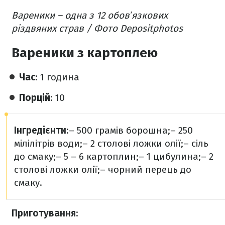
Вареники – одна з 12 обовʼязкових
різдвяних страв / Фото Depositphotos
Вареники з картоплею
Час
: 1 година
Порцій
: 10
Інгредієнти
:
– 500 грамів борошна;
– 250
мілілітрів води;
– 2 столові ложки олії;
– сіль
до смаку;
– 5 – 6 картоплин;
– 1 цибулина;
– 2
столові ложки олії;
– чорний перець до
смаку.
Приготування
: